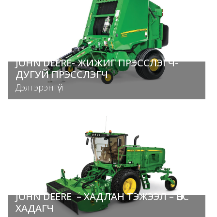
JOHN DEERE- ЖИЖИГ ПРЭССЛЭГЧ-
ДУГУЙ ПРЭССЛЭГЧ
Дэлгэрэнгүй
JOHN DEERE – ХАДЛАН ТЭЖЭЭЛ – ӨВС
ХАДАГЧ