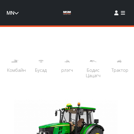
MN
Комбайн
Бусад
Үрлэгч
Бодис
Трактор
Цацагч