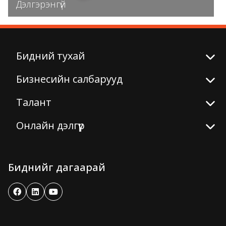
Дэлгэрэнгүй
Бидний тухай
Бизнесийн салбарууд
Талант
Онлайн дэлгүүр
Биднийг дагаарай