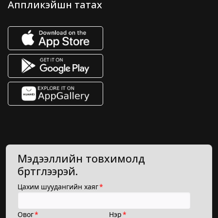
Аппликэйшн татах
Мэдээллийн товхимолд
бүртгүүлээрэй.