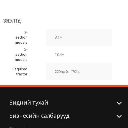
ҮЗҮҮЛЭЛТҮҮД:
3-
section
8.1м
models
5-
section
18.4м
models
Required
220hp ба 470hp
tractor
Бидний тухай
Бизнесийн салбарууд