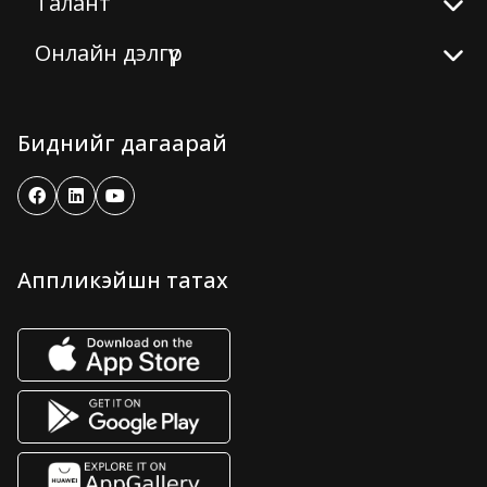
Талант
Онлайн дэлгүүр
Биднийг дагаарай
Аппликэйшн татах