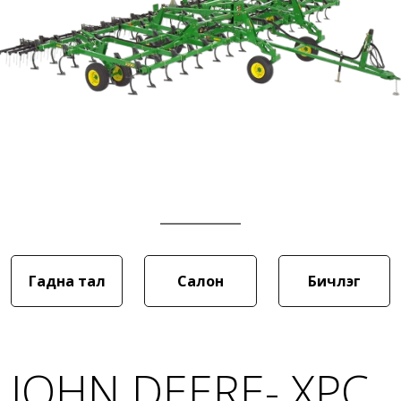
Гадна тал
Салон
Бичлэг
JOHN DEERE- ХӨРС