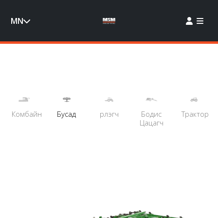
MN
Комбайн
Бусад
Үрлэгч
Бодис
Трактор
Цацагч