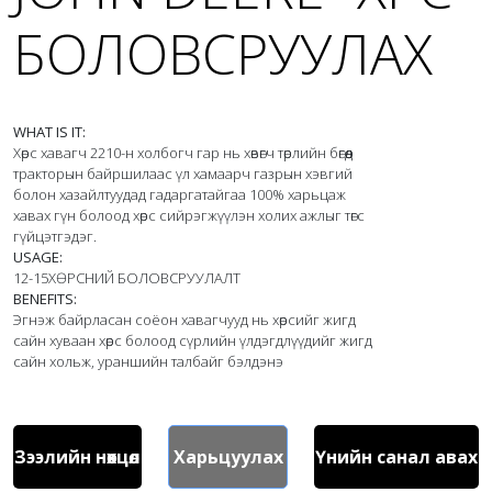
БОЛОВСРУУЛАХ
WHAT IS IT:
Хөрс хавагч 2210-н холбогч гар нь хөвөгч төрлийн бөгөөд 
тракторын байршилаас үл хамаарч газрын хэвгий 
болон хазайлтуудад гадаргатайгаа 100% харьцаж 
хавах гүн болоод хөрс сийрэгжүүлэн холих ажлыг төгс 
USAGE:
BENEFITS:
Эгнэж байрласан соёон хавагчууд нь хөрсийг жигд 
сайн хуваан хөрс болоод сүрлийн үлдэгдлүүдийг жигд 
сайн хольж, ураншийн талбайг бэлдэнэ
Зээлийн нөхцөл
Харьцуулах
Үнийн санал авах