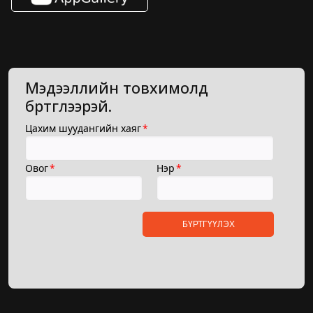
Мэдээллийн товхимолд
бүртгүүлээрэй.