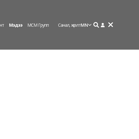
нт
Мэдээ
МСМ Групп
Санал, хүсэлт
MN