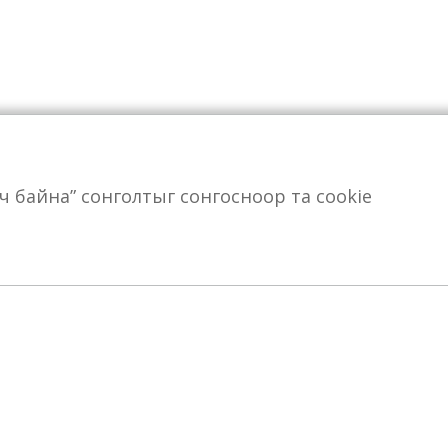
өрч байна” сонголтыг сонгосноор та cookie
идний тухай
Бизнесийн салбарууд
Талант
лсын хараа
Индастриал
Яагаад МСМ Гр
рхэм зорилго
Шингэн хүнс
Сонгон шалгар
нэт зүйл
Автомотив
Нээлттэй ажлы
үйцэтгэх удирдлагын баг
Ажлын анкет
идний түүх
одлого, журам
анал, хүсэлт