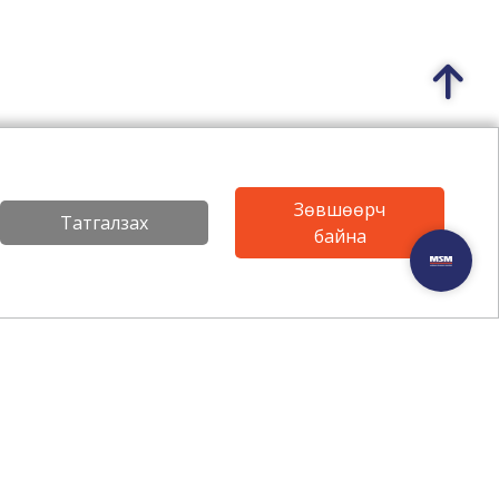
Зөвшөөрч
Татгалзах
байна
Онлайн дэлгүүр
упп гэж?
Багаж хэрэгсэл
уулалт
Шингэн хүнс
н байр