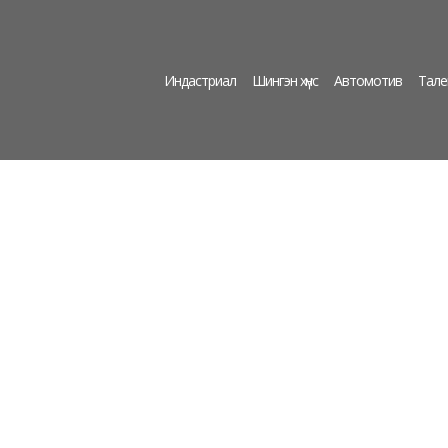
Индастриал
Шингэн хүнс
Автомотив
Тале