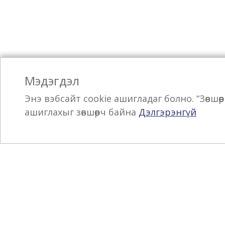
Мэдэгдэл
Энэ вэбсайт cookie ашигладаг болно. “Зөвшө
ашиглахыг зөвшөөрч байна
Дэлгэрэнгүй
Санал, хүсэлт
Б
MСM Групп ХХК, Хан-Уул дүүрэг, 3-р
А
хороо, Чингисийн өргөн чөлөө 62,
Э
Үйлдвэрлэлийн бүс 17070, ШХ-154,
Улаанбаатар хот, Монгол улс
Ү
Г
Утас
:
(976) 7718 1111
Б
И-мэйл
:
information@msmco.net
Б
С