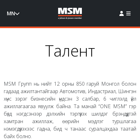
MN
Талент
MSM Групп нь нийт 12 орны 850 гаруй Монгол болон
гадаад ажилтантайгаар Автомотив, Индастриал, Шингэн
хүнс зэрэг бизнесийн үндсэн 3 салбар, 6 чиглэлд үйл
ажиллагаагаа явуулж байна. Та манай “ONE MSM” гэр
бүлд нэгдсэнээр дэлхийн тэргүүлэх шилдэг брэндүүдтэй
хамтран ажиллаж, өөрийн мэдлэг туршлагаа
нэмэгдүүлэхээс гадна, бид ч танаас суралцахдаа таатай
байх болно.