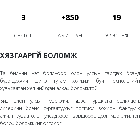
3
+
850
19
СЕКТОР
АЖИЛТАН
ҮНДЭСТНҮҮД
ХЯЗГААРГҮЙ БОЛОМЖ
Та бидний нэг болсноор олон улсын тэргүүлэх брэнд
бүтээгдэхүүний шинэ тутам хөгжиж буй технологийн
хувьсалтай хөл нийлүүлэн алхах боломжтой.
Бид олон улсын мэргэжилтнүүдээс туршлага солилцон,
дилерийн брэнд сургалтуудыг тогтмол зохион байгуулж
ажилтнуудаа олон улсад хүлээн зөвшөөрөгдсөн мэргэжилтэн
болох боломжийг олгодог.