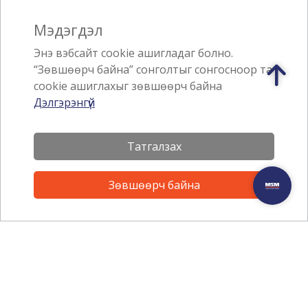
Мэдэгдэл
Энэ вэбсайт cookie ашигладаг болно.
“Зөвшөөрч байна” сонголтыг сонгосноор та
cookie ашиглахыг зөвшөөрч байна
Дэлгэрэнгүй
Татгалзах
Зөвшөөрч байна