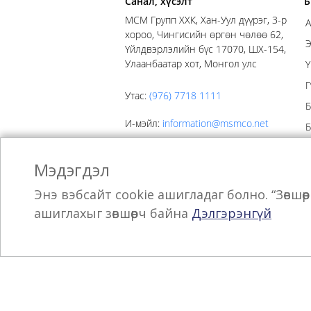
Санал, хүсэлт
Б
MСM Групп ХХК, Хан-Уул дүүрэг, 3-р
А
хороо, Чингисийн өргөн чөлөө 62,
Э
Үйлдвэрлэлийн бүс 17070, ШХ-154,
Улаанбаатар хот, Монгол улс
Ү
Г
Утас
:
(976) 7718 1111
Б
И-мэйл
:
information@msmco.net
Б
С
Мэдэгдэл
Энэ вэбсайт cookie ашигладаг болно. “Зөвшө
ашиглахыг зөвшөөрч байна
Дэлгэрэнгүй
Мэдээллийн товхимолд
Б
бүртгүүлээрэй.