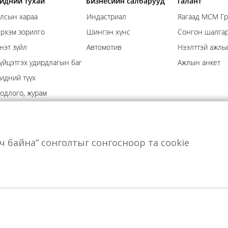
идний тухай
Бизнесийн салбарууд
Талант
лсын хараа
Индастриал
Яагаад МСМ Гр
рхэм зорилго
Шингэн хүнс
Сонгон шалгар
нэт зүйл
Автомотив
Нээлттэй ажлы
үйцэтгэх удирдлагын баг
Ажлын анкет
идний түүх
одлого, журам
анал, хүсэлт
өрч байна” сонголтыг сонгосноор та cookie
иднийг дагаарай