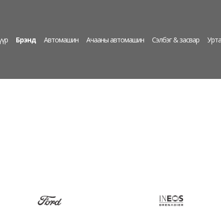
үүр
Брэнд
Автомашин
Ачааны автомашин
Сэлбэг & засвар
Урта