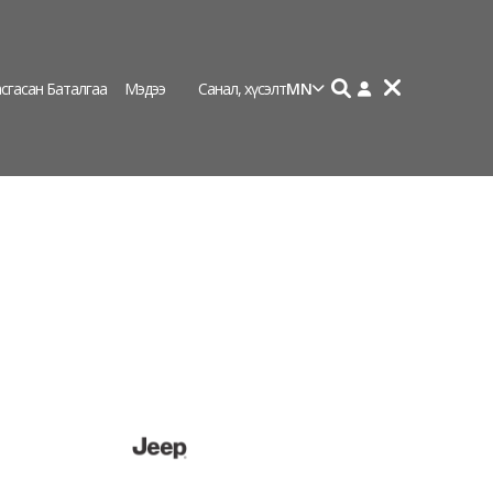
сгасан Баталгаа
Мэдээ
Санал, хүсэлт
MN