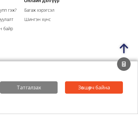
Онлайн дэлгүүр
упп гэж?
Багаж хэрэгсэл
уулалт
Шингэн хүнс
н байр
Татгалзах
Зөвшөөрч байна