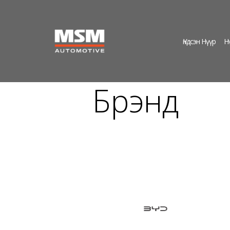
Үндсэн Нүүр
Н
Брэнд