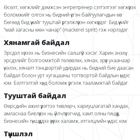
Өсөлт, хөгжлийг дэмжсэн энтрепренер сэтгэлгээг хөгжүүлэх
боломжийг олгох нь бидний үүсгэн байгуулагчдын өв
бөгөөд бид үүнийг тууштай үргэлжлүүлэн хөгжүүлдэг. Бид үүнийг
“май загасны мөн чанар” (mackerel spirit) гэж нэрлэдэг.
Хянамгай байдал
Эрсдэл хүлээх нь бизнесийн салшгүй хэсэг. Харин энэхүү
эрсдэлийг болгоомжтой төлөвлөх, хянах, эрүүл ухаанаар
үнэлэх, хяналт тэнцвэртэй удирдах нь бидний бие даасан
байдал болон урт хугацааны тогтвортой байдлын үндэс
юм. Бэлтгэлтэй хүнд боломж үргэлж тааламжтай байдаг.
Тууштай байдал
Өөрсдийн ажил үүрэгтээ төвлөрч, хариуцлагатай хандах,
амласнаа биелүүлэх нь үйлчлүүлэгчид, хамт олны гишүүд,
бизнесийн түншүүддээ үзүүлэх халамж, итгэлцлийн үндэс юм.
Түншлэл