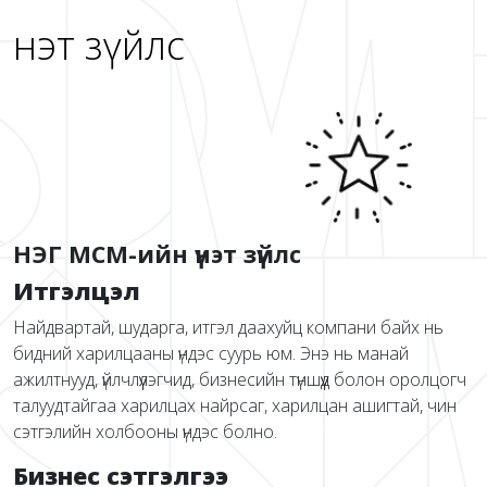
Үнэт зүйлс
НЭГ МСМ-ийн үнэт зүйлс
Итгэлцэл
Найдвартай, шударга, итгэл даахуйц компани байх нь
бидний харилцааны үндэс суурь юм. Энэ нь манай
ажилтнууд, үйлчлүүлэгчид, бизнесийн түншүүд болон оролцогч
талуудтайгаа харилцах найрсаг, харилцан ашигтай, чин
сэтгэлийн холбооны үндэс болно.
Бизнес сэтгэлгээ