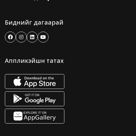
Биднийг дагаарай
Аппликэйшн татах