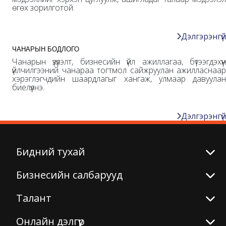
өгөх зорилготой.
Дэлгэрэнгүй
ЧАНАРЫН БОДЛОГО
Чанарын үзүүлэлт, бизнесийн үйл ажиллагаа, бүтээгдэхүүн
үйлчилгээний чанараа тогтмол сайжруулан ажилласнаар
хэрэглэгчдийн шаардлагыг хангаж, улмаар давуулан
биелүүлнэ.
Дэлгэрэнгүй
Бидний тухай
Бизнесийн салбарууд
Талант
Онлайн дэлгүүр