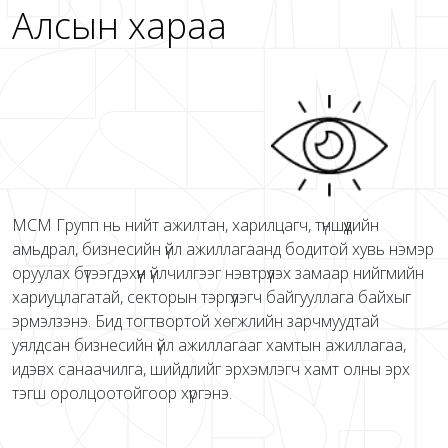
Алсын хараа
МСМ Групп нь нийт ажилтан, харилцагч, түншүүдийн
амьдрал, бизнесийн үйл ажиллагаанд бодитой хувь нэмэр
оруулах бүтээгдэхүүн үйлчилгээг нэвтрүүлэх замаар нийгмийн
хариуцлагатай, секторын тэргүүлэгч байгууллага байхыг
эрмэлзэнэ. Бид тогтвортой хөгжлийн зарчмуудтай
уялдсан бизнесийн үйл ажиллагааг хамтын ажиллагаа,
идэвх санаачилга, шийдлийг эрхэмлэгч хамт олны эрх
тэгш оролцоотойгоор хүргэнэ.