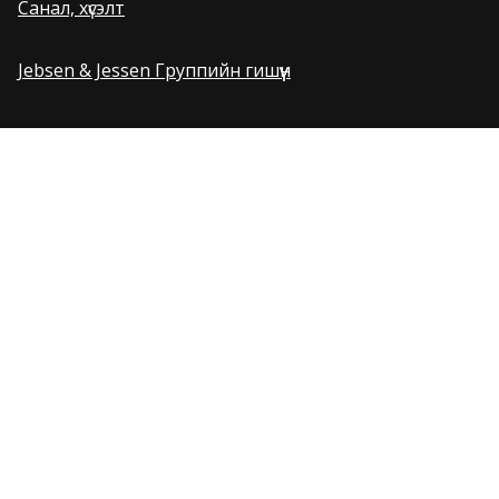
Санал, хүсэлт
Jebsen & Jessen Группийн гишүүн