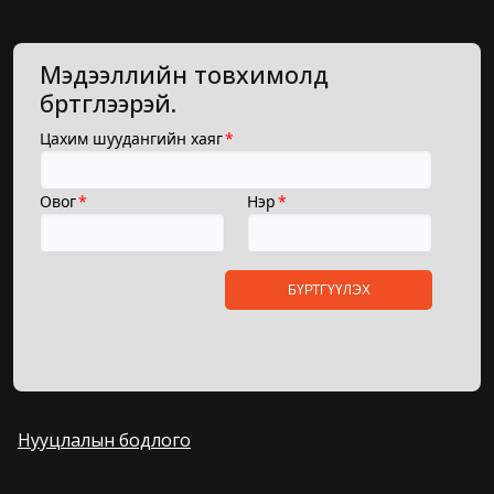
Мэдээллийн товхимолд
бүртгүүлээрэй.
Нууцлалын бодлого