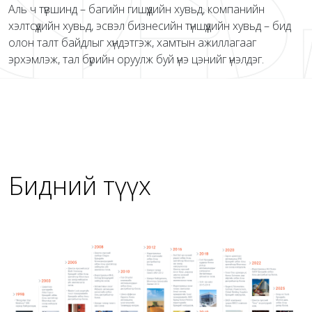
Аль ч түвшинд – багийн гишүүдийн хувьд, компанийн
хэлтсүүдийн хувьд, эсвэл бизнесийн түншүүдийн хувьд – бид
олон талт байдлыг хүндэтгэж, хамтын ажиллагааг
эрхэмлэж, тал бүрийн оруулж буй үнэ цэнийг үнэлдэг.
Бидний түүх