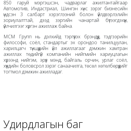
850 гаруй мэргэшсэн, чадварлаг ажилтантайгаар
Автомотив, Индастриал, Шингэн хүнс зэрэг бизнесийн
үндсэн 3 салбарт хэрэглээний болон үйлдвэрлэлийн
зориулалттай, дээд зэргийн чанартай бүтээгдэхүүн,
үйлчилгээг хүргэн ажиллаж байна.
МСМ Групп нь дэлхийд тэргүүлэх брэндүүд, тэдгээрийн
философи, соёл, стандартыг эх орондоо танилцуулан,
харилцагч түншүүдийн үйл ажиллагааг дэмжин хамтран
ажиллах төдийгүй компанийн нийгмийн хариуцлагын
хүрээнд нийгэм, эрүүл мэнд, байгаль орчин, урлаг соёл,
хүүхдийн боловсрол зэрэг санаачилга, төсөл хөтөлбөрүүдийг
тогтмол дэмжин ажилладаг.
Удирдлагын баг