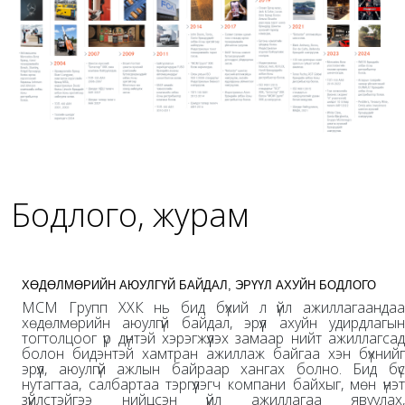
Бодлого, журам
ХӨДӨЛМӨРИЙН АЮУЛГҮЙ БАЙДАЛ, ЭРҮҮЛ АХУЙН БОДЛОГО
МСМ Групп ХХК нь бид бүхий л үйл ажиллагаандаа
хөдөлмөрийн аюулгүй байдал, эрүүл ахуйн удирдлагын
тогтолцоог үр дүнтэй хэрэгжүүлэх замаар нийт ажиллагсад
болон бидэнтэй хамтран ажиллаж байгаа хэн бүхнийг
эрүүл, аюулгүй ажлын байраар хангах болно. Бид бүс
нутагтаа, салбартаа тэргүүлэгч компани байхыг, мөн үнэт
зүйлстэйгээ нийцсэн үйл ажиллагаа явуулах,