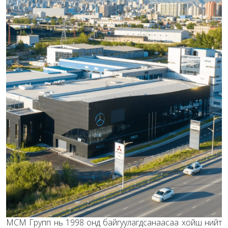
МСМ Групп нь 1998 онд байгуулагдсанаасаа хойш нийт