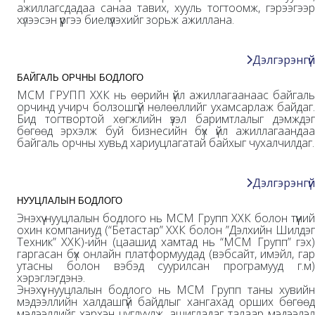
ажиллагсдадаа санаа тавих, хууль тогтоомж, гэрээгээр
хүлээсэн үүргээ биелүүлэхийг зорьж ажиллана.
Дэлгэрэнгүй
БАЙГАЛЬ ОРЧНЫ БОДЛОГО
МСМ ГРУПП ХХК нь өөрийн үйл ажиллагаанаас байгаль
орчинд учирч болзошгүй нөлөөллийг ухамсарлаж байдаг.
Бид тогтвортой хөгжлийн үзэл баримтлалыг дэмждэг
бөгөөд эрхэлж буй бизнесийн бүх үйл ажиллагаандаа
байгаль орчны хувьд хариуцлагатай байхыг чухалчилдаг.
Дэлгэрэнгүй
НУУЦЛАЛЫН БОДЛОГО
Энэхүү нууцлалын бодлого нь МСМ Групп ХХК болон түүний
охин компаниуд (“Бетастар” ХХК болон ”Дэлхийн Шилдэг
Техник” ХХК)-ийн (цаашид хамтад нь “МСМ Групп” гэх)
гаргасан бүх онлайн платформуудад (вэбсайт, имэйл, гар
утасны болон вэбэд суурилсан програмууд г.м)
хэрэглэгдэнэ.
Энэхүү нууцлалын бодлого нь МСМ Групп таны хувийн
мэдээллийн халдашгүй байдлыг хангахад орших бөгөөд
мэдээллийг хэрхэн цуглуулж, ашигладаг талаар мэдээлэл