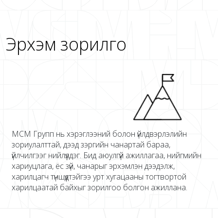
Эрхэм зорилго
МСМ Групп нь хэрэглээний болон үйлдвэрлэлийн
зориулалттай, дээд зэргийн чанартай бараа,
үйлчилгээг нийлүүлдэг. Бид аюулгүй ажиллагаа, нийгмийн
хариуцлага, ёс зүй, чанарыг эрхэмлэн дээдэлж,
харилцагч түншүүдтэйгээ урт хугацааны тогтвортой
харилцаатай байхыг зорилгоо болгон ажиллана.