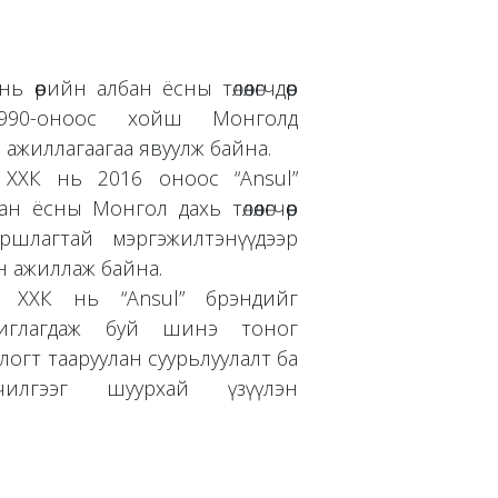
 өөрийн албан ёсны төлөөлөгчдөөрөө
1990-оноос хойш Монголд
л ажиллагаагаа явуулж байна.
 ХХК нь 2016 оноос “Ansul”
 ёсны Монгол дахь төлөөлөгчөөр
ршлагтай мэргэжилтэнүүдээр
н ажиллаж байна.
 ХХК нь “Ansul” брэндийг
иглагдаж буй шинэ тоног
нцлогт тааруулан суурьлуулалт ба
чилгээг шуурхай үзүүлэн