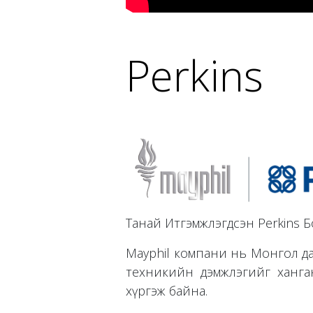
Perkins
Танай Итгэмжлэгдсэн Perkins 
Mayphil компани нь Монгол дахь
техникийн дэмжлэгийг ханг
хүргэж байна.