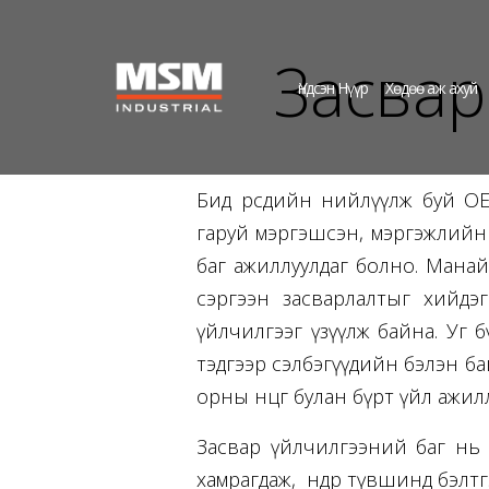
Засвар
Үндсэн Нүүр
Хөдөө аж ахуй
Бид өөрсдийн нийлүүлж буй OE
гаруй мэргэшсэн, мэргэжлийн
баг ажиллуулдаг болно. Манай
сэргээн засварлалтыг хийдэг 
үйлчилгээг үзүүлж байна. Уг б
тэдгээр сэлбэгүүдийн бэлэн б
орны өнцөг булан бүрт үйл ажил
Засвар үйлчилгээний баг нь 
хамрагдаж, өндөр түвшинд бэлт