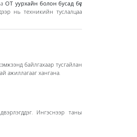
на
OT уурхайн болон бусад бүс
дээр нь техникийн туслалцаа
хэмжээнд байлгахаар тусгайлан
тай ажиллагааг хангана.
двэрлэгддэг. Ингэснээр таны