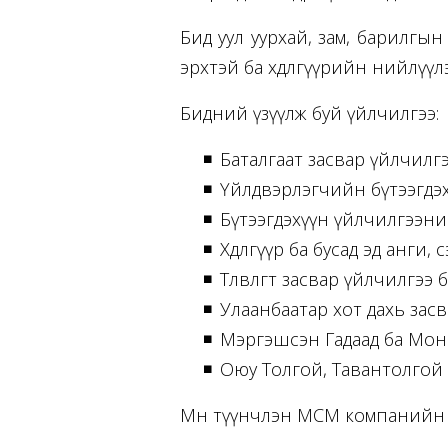
Бид уул уурхай, зам, барилгын 
эрхтэй ба хөдөлгүүрийн нийлүүл
Бидний үзүүлж буй үйлчилгээ:
Баталгаат засвар үйлчилг
Үйлдвэрлэгчийн бүтээгдэх
Бүтээгдэхүүн үйлчилгээни
Хөдөлгүүр ба бусад эд анги
Төлөвлөгөөт засвар үйлчилгэ
Улаанбаатар хот дахь засв
Мэргэшсэн Гадаад ба Монг
Оюу Толгой, Тавантолгой
Мөн түүнчлэн МСМ компанийн ди