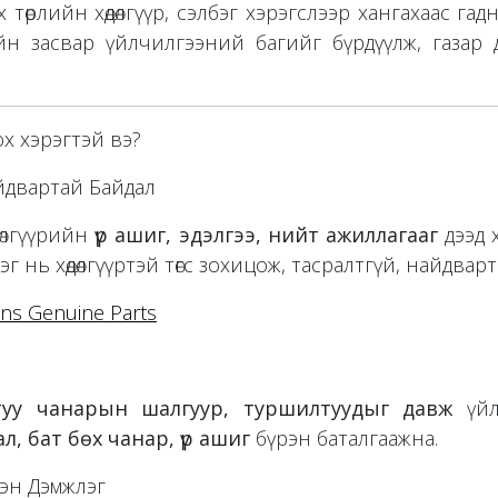
төрлийн хөдөлгүүр, сэлбэг хэрэгслээр хангахаас гад
н засвар үйлчилгээний багийг бүрдүүлж, газар 
ох хэрэгтэй вэ?
айдвартай Байдал
дөлгүүрийн
үр ашиг, эдэлгээ, нийт ажиллагааг
дээд 
эг нь хөдөлгүүртэй төгс зохицож, тасралтгүй, найдвар
ins Genuine Parts
туу чанарын шалгуур, туршилтуудыг давж
үйл
, бат бөх чанар, үр ашиг
бүрэн баталгаажна.
эн Дэмжлэг