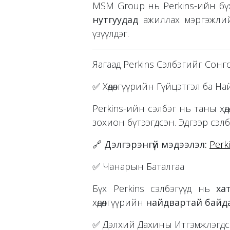
MSM Group нь Perkins-ийн бүх 
нутгуудад
ажиллах мэргэжлий
үзүүлдэг.
Яагаад Perkins Сэлбэгийг Сонг
✅ Хөдөлгүүрийн Гүйцэтгэл ба Н
Perkins-ийн сэлбэг нь таны хө
зохион бүтээгдсэн. Эдгээр сэлб
🔗
Дэлгэрэнгүй мэдээлэл:
Perk
✅ Чанарын Баталгаа
Бүх Perkins сэлбэгүүд нь
ха
хөдөлгүүрийн
найдвартай байдал
✅ Дэлхий Даxины Итгэмжлэгдс