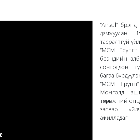
“Ansul” брэнд нь
дамжуулан 
тасралтгүй үй
“МСМ Грүпп”
брэндийн албан
сонгогдон ту
багаа бүрдүүлэ
“МСМ Грүпп”
Монголд аш
төхөөрөмжний о
засвар үйл
ажилладаг.