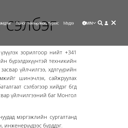
 сэлбэг
өмдлөг
Тоног төхөөрөмж, түрээс
Мэдээ
MN
г үзүүлэх зорилгоор нийт +341
ийн бүрэлдэхүүнтэй техникийн
асвар үйлчилгээ, хөдөлгүүрийн
өрөмжийг шинэчлэх, сайжруулах
алгаат сэлбэгээр хийдэг бөгөөд
асвар үйлчилгээний баг Монгол
нуудад мэргэжлийн сургалтанд
, инженерүүдээс бүрддэг.