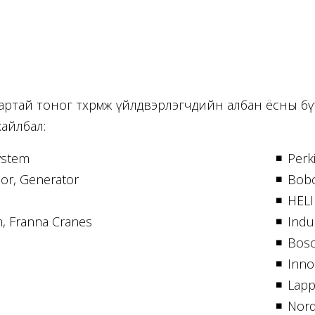
тай тоног төхөөрөмж үйлдвэрлэгчдийн албан ёсны бү
хайлбал:
ystem
Perk
or, Generator
Bobc
HELI
, Franna Cranes
Indu
Bosc
Inno
Lapp
Nord