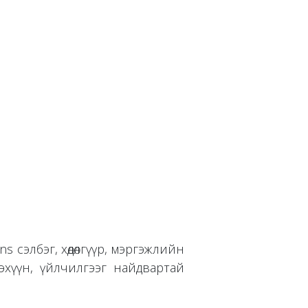
s сэлбэг, хөдөлгүүр, мэргэжлийн
эхүүн, үйлчилгээг найдвартай