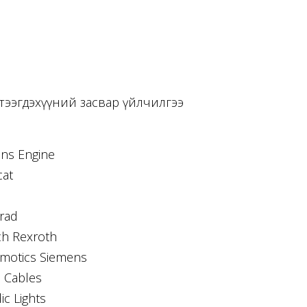
тээгдэхүүний засвар үйлчилгээ
ins Engine
at
rad
h Rexroth
motics Siemens
 Cables
ic Lights