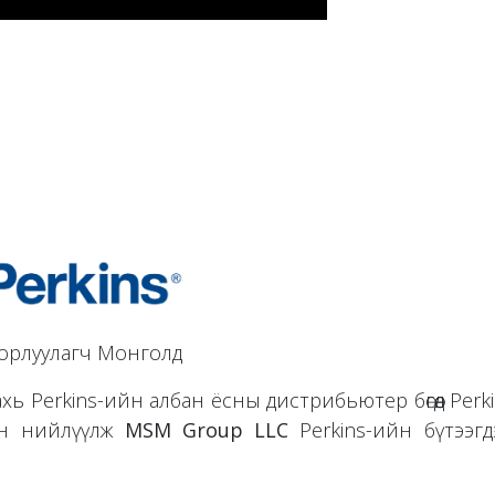
Борлуулагч Монголд
 Perkins-ийн албан ёсны дистрибьютер бөгөөд Perkin
ан нийлүүлж
MSM Group LLC
Perkins-ийн бүтээгд