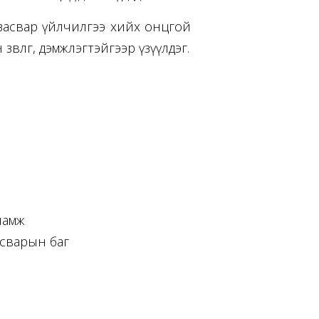
рт засвар үйлчилгээ хийх онцгой
лөгөө, дэмжлэгтэйгээр үзүүлдэг.
ламж
асварын баг