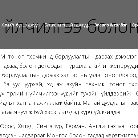
 үйлчилгээ болон
Химийн бүтээгдэхүүн
Багажны онлайн дэлгүүр
Засвар & сэлбэг
Өр
M тоног төхөөрөмжиндөө борлуулалтын дараах дэмжлэ
 гадаад болон дотоодын туршлагатай инженерүүд
 борлуулалтын дараах хэлтэс нь үзлэг оношлогоо, з
ба уул уурхай, хөдөө аж ахуйн техник, тоног төхө
үх төрлийн үйлчилгээнүүдийг тухайн үйлдвэрийн бат
айдлыг ханган ажилллаж байна. Манай дуудлагын з
лагаа явуулж буй хэрэглэгчдэд хүрч үйлчилдэг.
Орос, Хятад, Сингапур, Герман, Англи гэх мэт ор
гэгдсэн чадварлаг Монгол болон гадаад мэрэгжилтэн