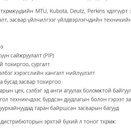
төхөөрөмжүүдийн MTU, Kubota, Deutz, Perkins хөдөлгүү
элт, засвар үйлчилгээг үйлдвэрлэгчдийн техникийн зөв
ээ
үүн сайжруулалт (PIP)
й тохиргоо, сургалт
, сэлбэг хэрэгслийн хангалт нийлүүлэлт
э ба бусад засвар тохиргоо
арын цех, сэлбэг эд анги агуулах боломжтой байгуу
ол техникчдээс бүрдсэн дуудлагын болон гэрээт з
 уурхайнуудад таран байршсан засварын багууд
стрибюторын эрхтэй бүхий л тоног төхөөрөмж: