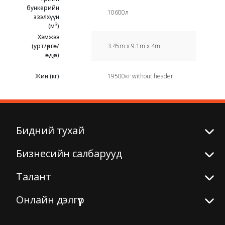
бункерийн
10600л
эзэлхүүн
3
(м
)
Хэмжээ
(урт/өргөн/
3.45m x 9.1m x 4m
өндөр)
Жин (кг)
19500кг without header
Бидний тухай
Бизнесийн салбарууд
Талант
Онлайн дэлгүүр