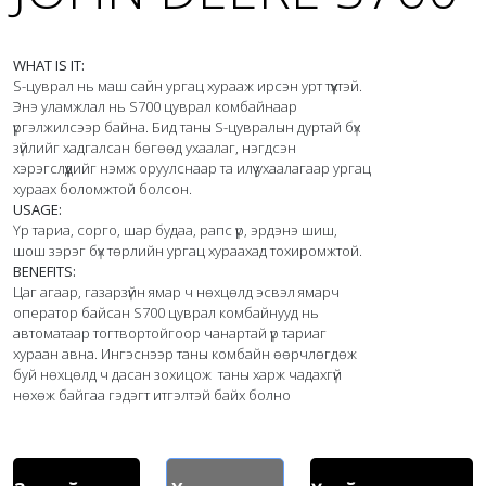
WHAT IS IT:
S-цуврал нь маш сайн ургац хурааж ирсэн урт түүхтэй. 
Энэ уламжлал нь S700 цуврал комбайнаар 
үргэлжилсээр байна. Бид таны S-цувралын дуртай бүх 
зүйлийг хадгалсан бөгөөд ухаалаг, нэгдсэн 
хэрэгслүүдийг нэмж оруулснаар та илүү ухаалагаар ургац 
USAGE:
Үр тариа, сорго, шар будаа, рапс үр, эрдэнэ шиш, 
BENEFITS:
Цаг агаар, газарзүйн ямар ч нөхцөлд эсвэл ямарч 
оператор байсан S700 цуврал комбайнууд нь 
автоматаар тогтвортойгоор чанартай үр тариаг 
хураан авна. Ингэснээр таны комбайн өөрчлөгдөж 
буй нөхцөлд ч дасан зохицож  таны харж чадахгүй 
нөхөж байгаа гэдэгт итгэлтэй байх болно