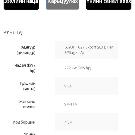
Зээлийн нөхцөл
Харьцуулах
Үнийн санал авах
ҮЗҮҮЛЭЛТҮҮД:
Хөдөлгүүр
6090HH027 Export (9.0 L Tier
(цилиндр)
3/Stage IIIA)
Чадал (kW /
272 kW (365 hp)
hp)
Түлшний
950 l
сав (л)
Жатканы
9м-11м
хэмжээ
подборщки
4.5м
Үрийн