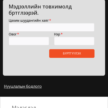
Мэдээллийн товхимолд
бүртгүүлээрэй.
Нууцлалын бодлого
Санал, хүсэлт
Мэдэгдэл