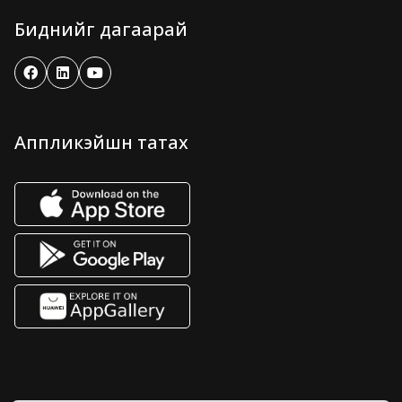
Биднийг дагаарай
Аппликэйшн татах