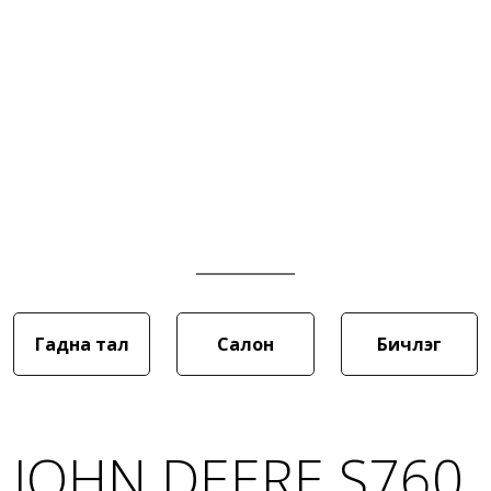
Гадна тал
Салон
Бичлэг
JOHN DEERE S760