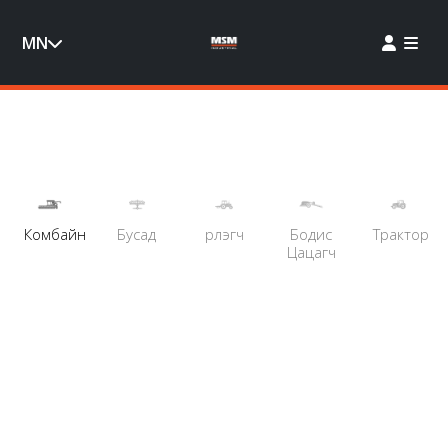
MN
Комбайн
Бусад
Үрлэгч
Бодис
Трактор
Цацагч