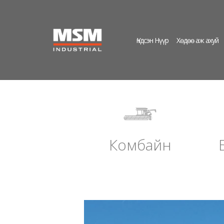
Үндсэн Нүүр
Хөдөө аж ахуй
Комбайн