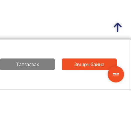
Татгалзах
Зөвшөөрч байна