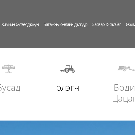
Химийн бүтээгдэхүүн
Багажны онлайн дэлгүүр
Засвар & сэлбэг
Өрөм
Бусад
Үрлэгч
Боди
Цаца