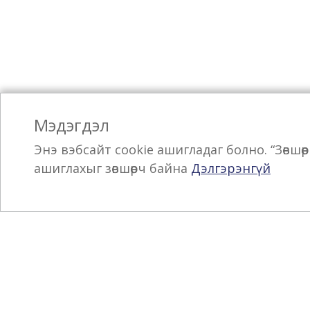
Мэдэгдэл
Энэ вэбсайт cookie ашигладаг болно. “Зөвшө
ашиглахыг зөвшөөрч байна
Дэлгэрэнгүй