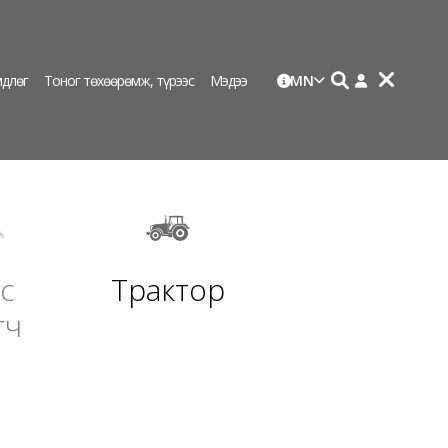
длөг
Тоног төхөөрөмж, түрээс
Мэдээ
MN
с
Трактор
гч