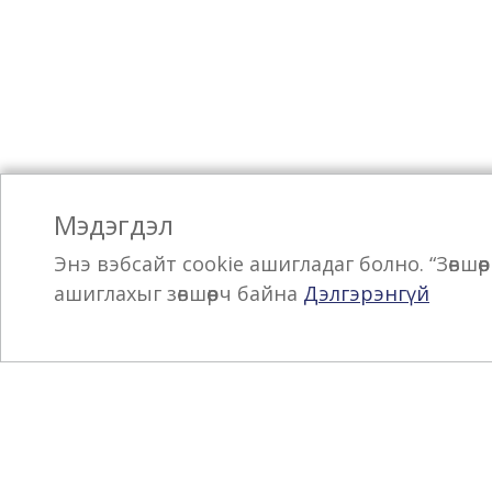
Мэдэгдэл
Энэ вэбсайт cookie ашигладаг болно. “Зөвшө
ашиглахыг зөвшөөрч байна
Дэлгэрэнгүй