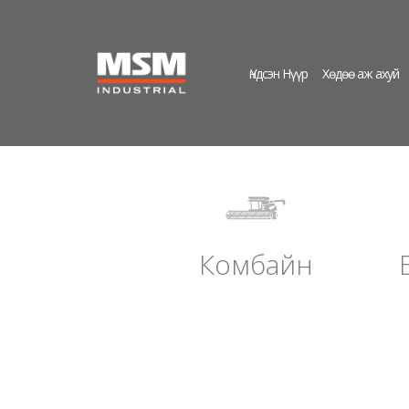
Үндсэн Нүүр
Хөдөө аж ахуй
Комбайн