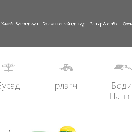
Химийн бүтээгдэхүүн
Багажны онлайн дэлгүүр
Засвар & сэлбэг
Өрөм
Бусад
Үрлэгч
Боди
Цаца