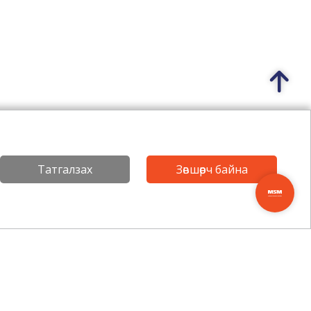
Татгалзах
Зөвшөөрч байна