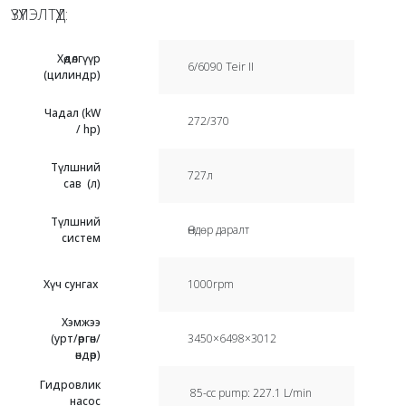
ҮЗҮҮЛЭЛТҮҮД:
Хөдөлгүүр
6/6090 Teir II
(цилиндр)
Чадал (kW
272/370
/ hp)
Түлшний
727л
сав (л)
Түлшний
Өндөр даралт
систем
Хүч сунгах
1000rpm
Хэмжээ
(урт/өргөн/
3450×6498×3012
өндөр)
Гидровлик
85-cc pump: 227.1 L/min
насос