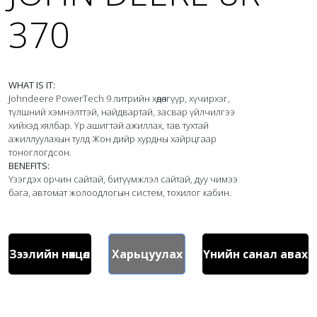
370
WHAT IS IT:
Johndeere PowerTech 9 литрийн хөдөлгүүр, хүчирхэг, 
түлшний хэмнэлттэй, найдвартай, засвар үйлчилгээ 
хийхэд хялбар. Үр ашигтай ажиллах, тав тухтай 
ажиллуулахын тулд Жон дийр хурдны хайрцгаар 
BENEFITS:
Үзэгдэх орчин сайтай, битүүмжлэл сайтай, дуу чимээ 
Зээлийн нөхцөл
Харьцуулах
Үнийн санал авах