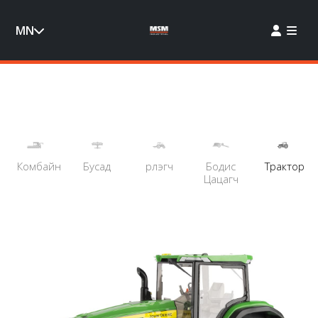
MN
Комбайн
Бусад
Үрлэгч
Бодис
Трактор
Цацагч