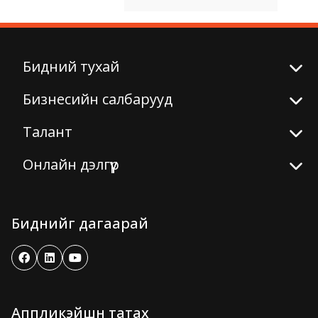
Бидний тухай
Бизнесийн салбарууд
Талант
Онлайн дэлгүүр
Биднийг дагаарай
Аппликэйшн татах