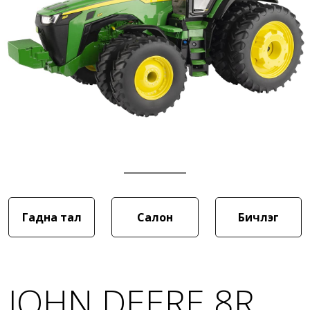
Гадна тал
Салон
Бичлэг
JOHN DEERE 8R