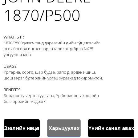
1870/P500
WHAT IS IT:
1870/P500 үрлэгч танд дараагийн үеийн гүйцэтгэлийг  
өгөх бөгөөд ингэснээр та тарисан үр бүрээ №??5 
ургуулж чадна.

USAGE:
Үр тариа, сорго, шар будаа, рапс үр, эрдэнэ шиш, 
шош зэрэг бүх төрлийн ургац хураахад тохиромжтой.

BENEFITS:
Бордоог тусад нь суулгана; Үр бордооны-хоолойн 
Зээлийн нөхцөл
Харьцуулах
Үнийн санал авах