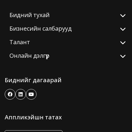
Бидний тухай
Бизнесийн салбарууд
Талант
Онлайн дэлгүүр
Биднийг дагаарай
Аппликэйшн татах