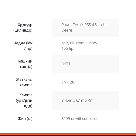
Хөдөлгүүр
Power Tech™ PSS 4.5 L John
(цилиндр)
Deere
Чадал (kW
At 2,300 rpm: 116 kW
/ hp)
155 hp
Түлшний
367 l
сав (л)
Жатканы
7м-12м
хэмжээ
Хэмжээ
(урт/өргөн/
3.45m x 6.1m x 4m
өндөр)
Жин (кг)
8199 кг without header