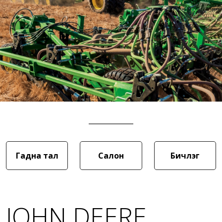
Гадна тал
Салон
Бичлэг
JOHN DEERE