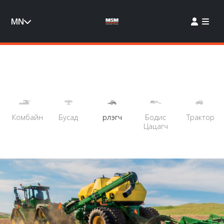
MN
Комбайн
Бусад
Үрлэгч
Бодис
Трактор
Цацагч