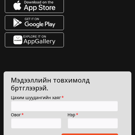
Мэдээллийн товхимолд
бүртгүүлээрэй.