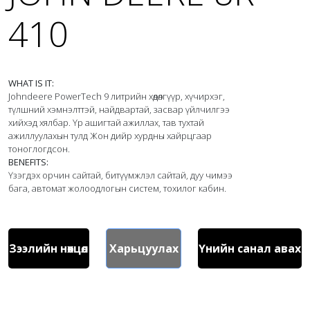
410
WHAT IS IT:
Johndeere PowerTech 9 литрийн хөдөлгүүр, хүчирхэг, 
түлшний хэмнэлттэй, найдвартай, засвар үйлчилгээ 
хийхэд хялбар. Үр ашигтай ажиллах, тав тухтай 
ажиллуулахын тулд Жон дийр хурдны хайрцгаар 
BENEFITS:
Үзэгдэх орчин сайтай, битүүмжлэл сайтай, дуу чимээ 
бага, автомат жолоодлогын систем, тохилог кабин. 
Зээлийн нөхцөл
Харьцуулах
Үнийн санал авах