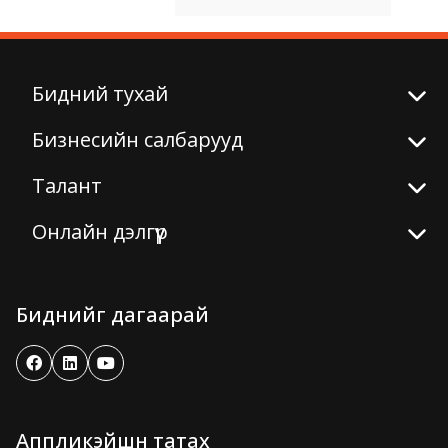
Бидний тухай
Бизнесийн салбарууд
Талант
Онлайн дэлгүүр
Биднийг дагаарай
Аппликэйшн татах