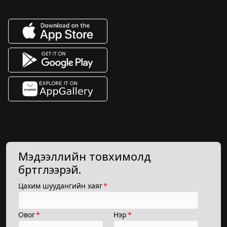
Мэдээллийн товхимолд
бүртгүүлээрэй.