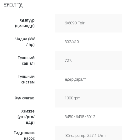
ҮЗҮҮЛЭЛТҮҮД:
Хөдөлгүүр
6/6090 Teir II
(цилиндр)
Чадал (kW
302/410
/ hp)
Түлшний
727л
сав (л)
Түлшний
Өндөр даралт
систем
Хүч сунгах
1000rpm
Хэмжээ
(урт/өргөн/
3450×6498×3012
өндөр)
Гидровлик
85-cc pump: 227.1 L/min
насос