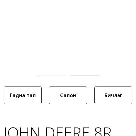
Гадна тал
Салон
Бичлэг
JOHN DEERE 8R