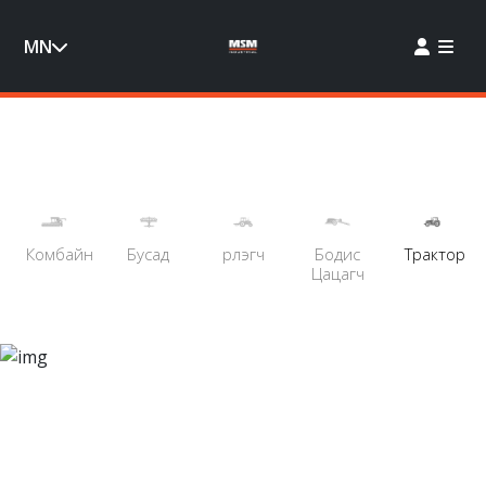
MN
Комбайн
Бусад
Үрлэгч
Бодис
Трактор
Цацагч