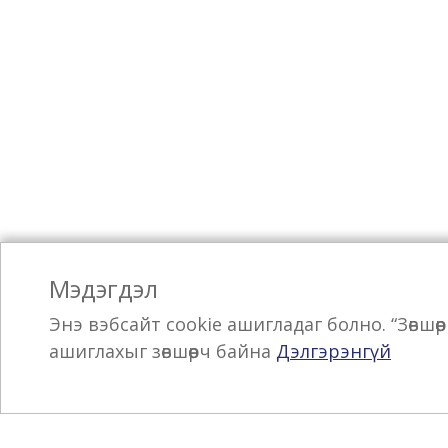
Мэдэгдэл
Энэ вэбсайт cookie ашигладаг болно. “Зөвшө
ашиглахыг зөвшөөрч байна
Дэлгэрэнгүй