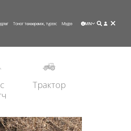
длөг
Тоног төхөөрөмж, түрээс
Мэдээ
MN
с
Трактор
гч