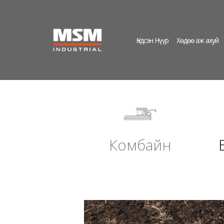
Үндсэн Нүүр
Хөдөө аж ахуй
Комбайн