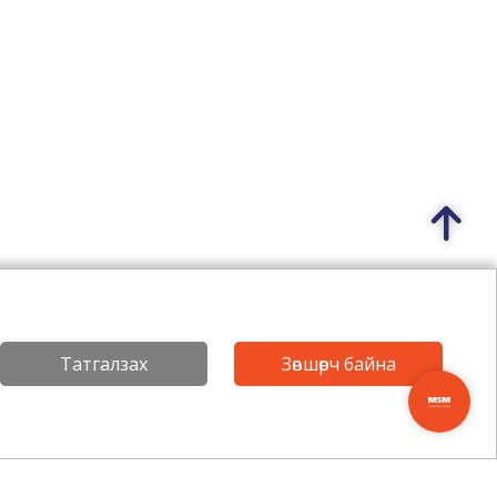
Татгалзах
Зөвшөөрч байна