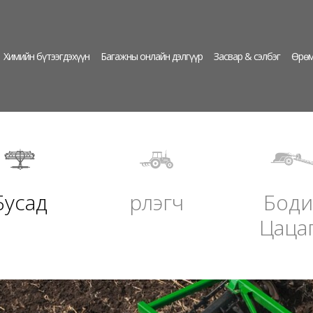
Химийн бүтээгдэхүүн
Багажны онлайн дэлгүүр
Засвар & сэлбэг
Өрөм
Бусад
Үрлэгч
Боди
Цаца