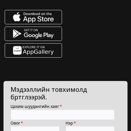
Мэдээллийн товхимолд
бүртгүүлээрэй.