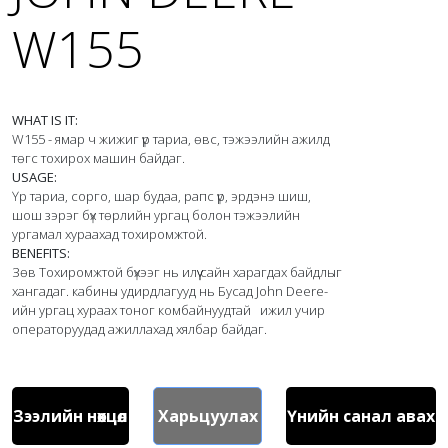
W155
WHAT IS IT:
W155 - ямар ч жижиг үр тариа, өвс, тэжээлийн ажилд 
USAGE:
Үр тариа, сорго, шар будаа, рапс үр, эрдэнэ шиш, 
шош зэрэг бүх төрлийн ургац болон тэжээлийн 
BENEFITS:
Зөв Тохиромжтой бүхээг нь илүү сайн харагдах байдлыг 
хангадаг. кабины удирдлагууд нь Бусад John Deere-
ийн ургац хураах тоног комбайнуудтай   ижил учир 
операторуудад ажиллахад хялбар байдаг.
Зээлийн нөхцөл
Харьцуулах
Үнийн санал авах