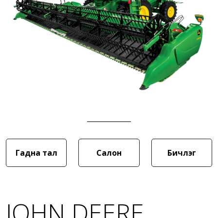
Гадна тал
Салон
Бичлэг
JOHN DEERE