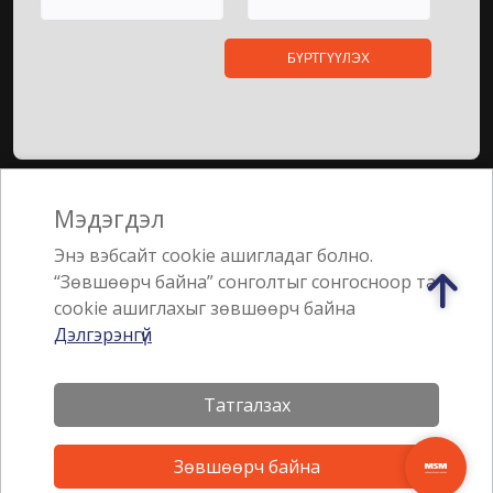
Нууцлалын бодлого
Мэдэгдэл
Энэ вэбсайт cookie ашигладаг болно.
Санал, хүсэлт
“Зөвшөөрч байна” сонголтыг сонгосноор та
cookie ашиглахыг зөвшөөрч байна
Jebsen & Jessen Группийн гишүүн
Дэлгэрэнгүй
Татгалзах
Зөвшөөрч байна