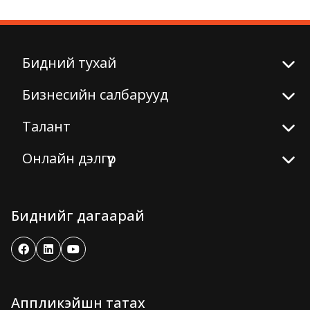
Бидний тухай
Бизнесийн салбарууд
Талант
Онлайн дэлгүүр
Биднийг дагаарай
Аппликэйшн татах