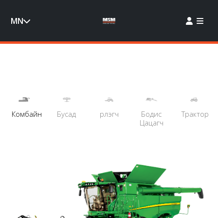
MN
Комбайн
Бусад
Үрлэгч
Бодис
Трактор
Цацагч