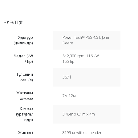
ЗҮҮЛЭЛТҮҮД:
Хөдөлгүүр
Power Tech™ PSS 4.5 L John
(цилиндр)
Deere
Чадал (kW
At 2,300 rpm: 116 kW
/ hp)
155 hp
Түлшний
367 l
сав (л)
Жатканы
7м-12м
хэмжээ
Хэмжээ
(урт/өргөн/
3.45m x 6.1m x 4m
өндөр)
Жин (кг)
8199 кг without header