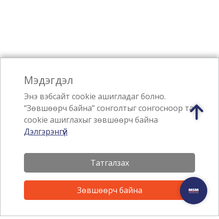
Мэдэгдэл
Энэ вэбсайт cookie ашигладаг болно.
“Зөвшөөрч байна” сонголтыг сонгосноор та
cookie ашиглахыг зөвшөөрч байна
Дэлгэрэнгүй
Бидний тухай
Татгалзах
Бизнесийн салбарууд
Зөвшөөрч байна
Талант