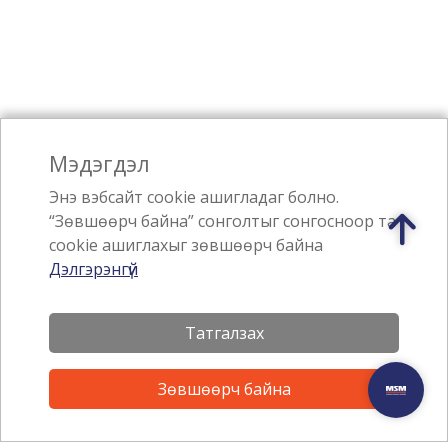
Мэдэгдэл
Энэ вэбсайт cookie ашигладаг болно.
“Зөвшөөрч байна” сонголтыг сонгосноор та
cookie ашиглахыг зөвшөөрч байна
Дэлгэрэнгүй
Бидний тухай
Татгалзах
Бизнесийн салбарууд
Зөвшөөрч байна
Талант