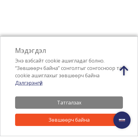
Мэдэгдэл
Энэ вэбсайт cookie ашигладаг болно.
“Зөвшөөрч байна” сонголтыг сонгосноор та
cookie ашиглахыг зөвшөөрч байна
Дэлгэрэнгүй
Бидний тухай
Татгалзах
Бизнесийн салбарууд
Зөвшөөрч байна
Талант