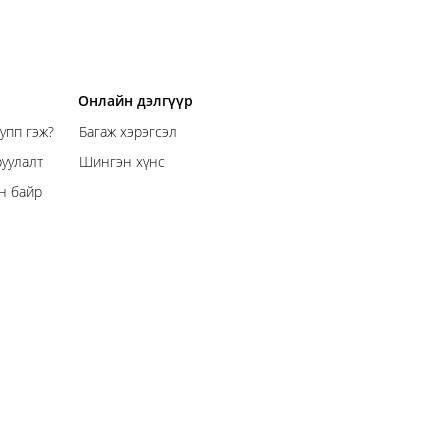
Онлайн дэлгүүр
упп гэж?
Багаж хэрэгсэл
уулалт
Шингэн хүнс
н байр