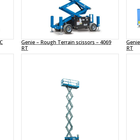
DC
Genie – Rough Terrain scissors – 4069
Genie
RT
RT