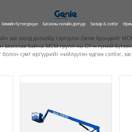
Химийн бүтээгдэхүүн
Багажны онлайн дэлгүүр
Засвар & сэлбэг
Өрөм
ийн зах зээлд дэлхийд тэргүүлэх Genie брэндийг М
н ажиллаж байна. МСМ групп нь ОТ-н гүний бүтээн
т болон сумт өргүүрийг нийлүүлэн өдгөө сэлбэг, за