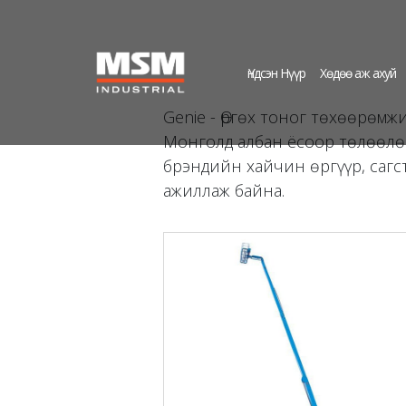
Үндсэн Нүүр
Хөдөө аж ахуй
Genie - Өргөх тоног төхөөрөмж
Монголд албан ёсоор төлөөлө
брэндийн хайчин өргүүр, сагс
ажиллаж байна.