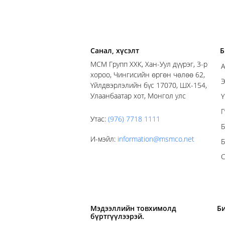
Санал, хүсэлт
Б
MСM Групп ХХК, Хан-Уул дүүрэг, 3-р
А
хороо, Чингисийн өргөн чөлөө 62,
Э
Үйлдвэрлэлийн бүс 17070, ШХ-154,
Улаанбаатар хот, Монгол улс
Ү
Г
Утас
:
(976) 7718 1111
Б
И-мэйл
:
information@msmco.net
Б
С
Мэдээллийн товхимолд
Б
бүртгүүлээрэй.