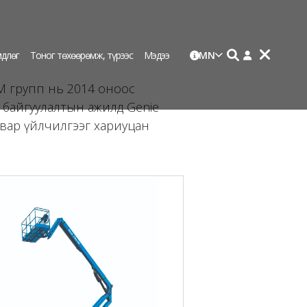
длөг
Тоног төхөөрөмж, түрээс
Мэдээ
MN
СМ групп нь 2014 оноос
 байгуулалтын ажилд Genie
свар үйлчилгээг хариуцан