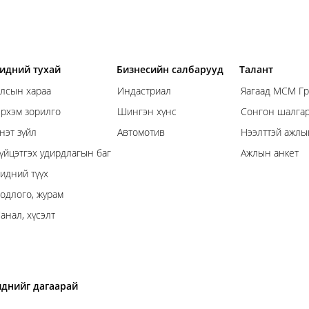
идний тухай
Бизнесийн салбарууд
Талант
лсын хараа
Индастриал
Яагаад МСМ Гр
рхэм зорилго
Шингэн хүнс
Сонгон шалгар
нэт зүйл
Автомотив
Нээлттэй ажлы
үйцэтгэх удирдлагын баг
Ажлын анкет
идний түүх
одлого, журам
анал, хүсэлт
иднийг дагаарай