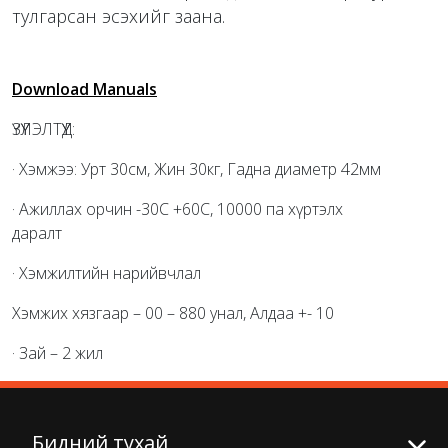
тулгарсан эсэхийг заана.
Download Manuals
ҮЗҮҮЛЭЛТҮҮД:
· Хэмжээ: Урт 30см, Жин 30кг, Гадна диаметр 42мм
· Ажиллах орчин -30С +60С, 10000 па хүртэлх
даралт
· Хэмжилтийн нарийвчлал
Хэмжих хязгаар – 00 – 880 унал, Алдаа +- 10
· Зай – 2 жил
Бидний тухай