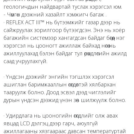
геологичдын найдвартай туслах хэрэгсэл юм.
- Чөмгөн дээжний хазайлт хэмжигч багаж .
· REFLEX ACT III™ нь бүтээмжийг газар дээр нь
сайжруулах зорилгоор бүтээгдсэн. Энэ нь хоёр
багажийн системээр хангагдсан байдаг бөгөөд нэг
хэрэгсэл нь цооногт ажиллаж байхад нөгөө нь
ажиллуулахад бэлэн байдаг тул өрөмдлөгийн ажилд
саад учруулахгүй.
· Үндсэн дээжийг энгийн тэгшлэх хэрэгсэл
ашиглан баримжааллын өгөгдөлтэй хялбархан
тааруулж болно. Доод эсвэл дээд чиглэлийг
дурын үндсэн дээжид үнэн зөв шилжүүлж болно.
· Удирдлага нь цооногийн өгөгдлийг олж авах
явцад LCD дэлгэц дээр гарч, аюулгүй
ажиллагааны хязгаараас давсан температуртай