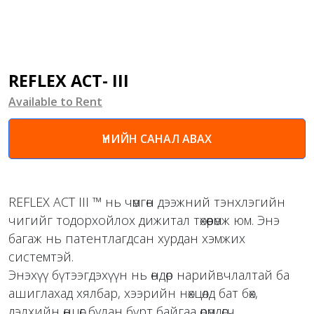
REFLEX ACT- III
Available to Rent
ҮНИЙН САНАЛ АВАХ
REFLEX ACT III ™ нь чөмгөн дээжний тэнхлэгийн
чигийг тодорхойлох дижитал төхөөрөмж юм. Энэ
багаж нь патентлагдсан хурдан хэмжих
системтэй.
Энэхүү бүтээгдэхүүн нь өндөр нарийвчлалтай ба
ашиглахад хялбар, хээрийн нөхцөлд бат бөх,
дэлхийн өнцөг булан бүрт байгаа өрөмдөгч,