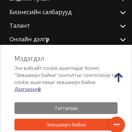
Бизнесийн салбарууд
Талант
Онлайн дэлгүүр
Мэдэгдэл
Биднийг дагаарай
Энэ вэбсайт cookie ашигладаг болно.
“Зөвшөөрч байна” сонголтыг сонгосноор та
cookie ашиглахыг зөвшөөрч байна
Дэлгэрэнгүй
Аппликэйшн татах
Татгалзах
Зөвшөөрч байна