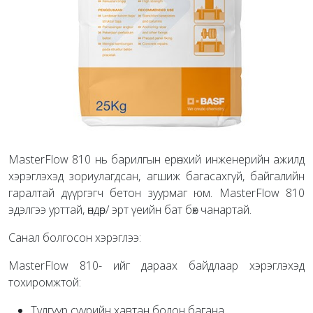
MasterFlow 810 нь барилгын ерөнхий инженерийн ажилд
хэрэглэхэд зориулагдсан, агшиж багасахгүй, байгалийн
гаралтай дүүргэгч бетон зуурмаг юм. MasterFlow 810
эдэлгээ урттай, өндөр/ эрт үеийн бат бөх чанартай.
Санал болгосон хэрэглээ:
MasterFlow 810- ийг дараах байдлаар хэрэглэхэд
тохиромжтой:
Тулгуур суурийн хавтан болон багана