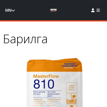
MN
Барилга