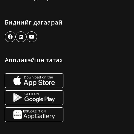
Биднийг дагаарай
Аппликэйшн татах