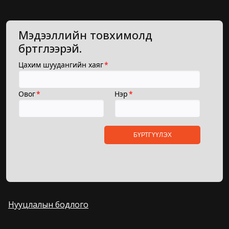
Мэдээллийн товхимолд
бүртгүүлээрэй.
Нууцлалын бодлого