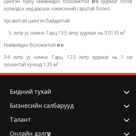
шингэн буюу нийвийдэх боломжтой өтгөн зуурмаг болж
холилдох үед дараах хэмжээний гарцтай болно:
Урсамтгай шингэн байдалтай:
литр ус нэмнэ. Гарц:13.5 литр зуурмаг нь 0.0135 м³
Нийвийдэх боломжтой өтгөн:
3.4 литр ус нэмнэ. Гарц: 12.5 литр зуурмаг нь 1 см
зузаантай хучхад 1,35 м²
Бидний тухай
Бизнесийн салбарууд
Талант
Онлайн дэлгүүр