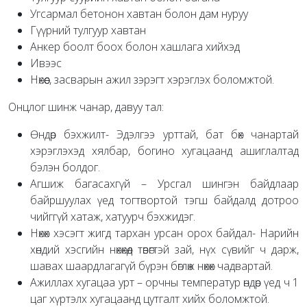
Угсармал бетонон хавтан болон дам нуруу
Гүүрний тулгуур хавтан
Анкер боолт боох болон хашлага хийхэд
Ивээс
Нөхөөс, засварын ажил зэрэгт хэрэглэх боломжтой.
Онцлог шинж чанар, давуу тал:
Өндөр бэхжилт- Эдэлгээ урттай, бат бөх чанартай
хэрэглэхэд хялбар, богино хугацаанд ашиглалтад
бэлэн болдог.
Агшиж багасахгүй – Урсгал шингэн байдлаар
байршуулах үед тогтвортой тэгш байдалд дотроо
чийггүй хатаж, хатуурч бэхжидэг.
Нөхөх хэсэгт жигд тархан урсан орох байдал- Нарийн
хөндий хэсгийн нөхөхөд төвөгтэй зай, нүх сүвийг ч дарж,
шавах шаардлагагүй бүрэн бөглөж нөхөх чадвартай.
Ажиллах хугацаа урт – орчны температур өндөр үед ч 1
цаг хүртэлх хугацаанд цутгалт хийх боломжтой.