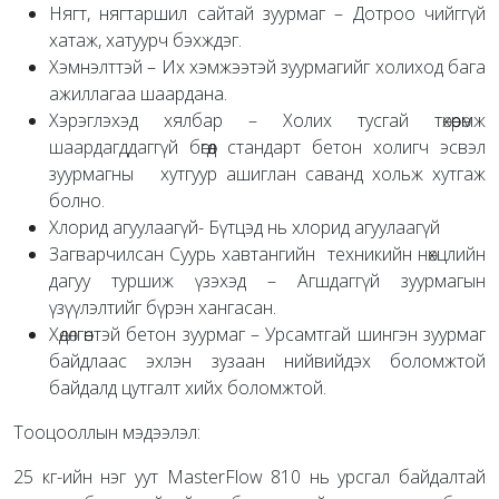
Нягт, нягтаршил сайтай зуурмаг – Дотроо чийггүй
хатаж, хатуурч бэхждэг.
Хэмнэлттэй – Их хэмжээтэй зуурмагийг холиход бага
ажиллагаа шаардана.
Хэрэглэхэд хялбар – Холих тусгай төхөөрөмж
шаардагддаггүй бөгөөд стандарт бетон холигч эсвэл
зуурмагны хутгуур ашиглан саванд хольж хутгаж
болно.
Хлорид агуулаагүй- Бүтцэд нь хлорид агуулаагүй
Загварчилсан Суурь хавтангийн техникийн нөхцлийн
дагуу туршиж үзэхэд – Агшдаггүй зуурмагын
үзүүлэлтийг бүрэн хангасан.
Хөдөлгөөнтэй бетон зуурмаг – Урсамтгай шингэн зуурмаг
байдлаас эхлэн зузаан нийвийдэх боломжтой
байдалд цутгалт хийх боломжтой.
Тооцооллын мэдээлэл:
25 кг-ийн нэг уут MasterFlow 810 нь урсгал байдалтай