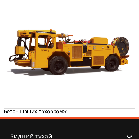
Бетон шүрших төхөөрөмж
Бидний тухай