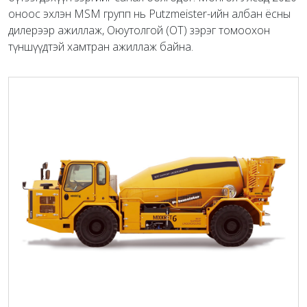
оноос эхлэн MSM групп нь Putzmeister-ийн албан ёсны
дилерээр ажиллаж, Оюутолгой (ОТ) зэрэг томоохон
түншүүдтэй хамтран ажиллаж байна.