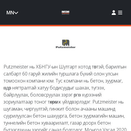
MN
Putzmeister нь ХБНГУ-ын Шутгарт хотод төвтэй, барилгын
салбарт 60 гаруй жилийн туршлага бүхий олон улсын
томоохон компани юм. Тус компани нь бетон, зуурмаг,
өндөр нягтралтай хатуу бодисуудыг шахах, түгээх,
байрлуулах, боловсруулах зэрэг өргөн хүрээний
зориулалтаар тоног төхөөрөмж үйлдвэрлэдэг. Putzmeister нь
шугаман, чиргүүлтэй, гинжит болон ачааны машинд
суурилуулсан бетон шахуурга, бетон зуурмагийн машин,
туннелийн бетон хуваарилалт, газар доорх бетон
бүтээгдэхүүн зэргийг санал болгодог. Монгол Улсад 2020