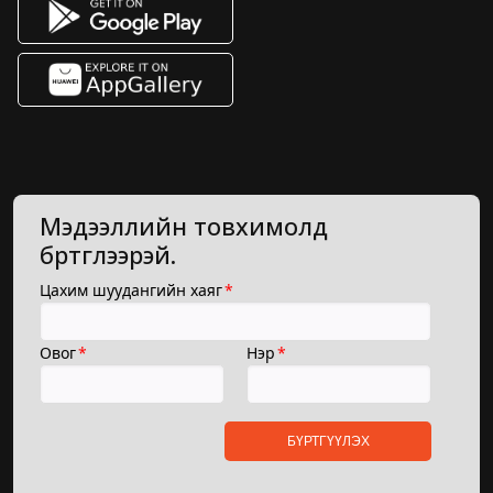
Мэдээллийн товхимолд
бүртгүүлээрэй.