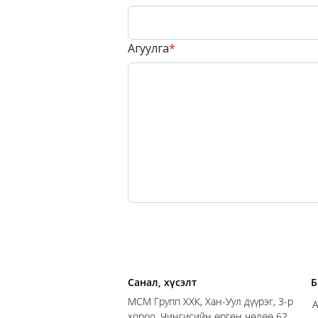
Агуулга
*
Санал, хүсэлт
Б
MСM Групп ХХК, Хан-Уул дүүрэг, 3-р
А
хороо, Чингисийн өргөн чөлөө 62,