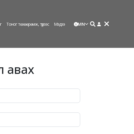
г
Тоног төхөөрөмж, түрээс
Мэдээ
MN
л авах