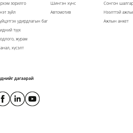
рхэм зорилго
Шингэн хүнс
Сонгон шалгар
нэт зүйл
Автомотив
Нээлттэй ажлы
үйцэтгэх удирдлагын баг
Ажлын анкет
идний түүх
одлого, журам
анал, хүсэлт
иднийг дагаарай