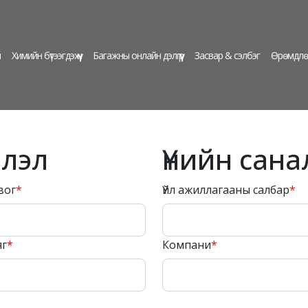
й
Химийн бүтээгдэхүүн
Багажны онлайн дэлгүүр
Засвар & сэлбэг
Өрөмдлө
элэл
Үнийн сана
вог
*
Үйл ажиллагааны салбар
*
яг
*
Компани
*