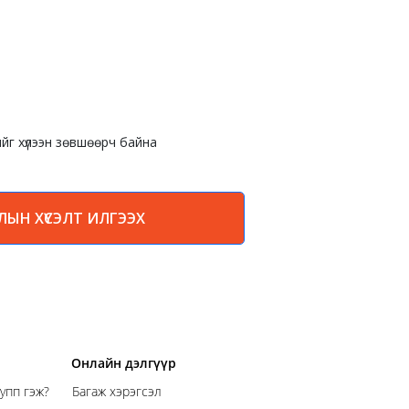
ийг хүлээн зөвшөөрч байна
ЛЫН ХҮСЭЛТ ИЛГЭЭХ
Онлайн дэлгүүр
упп гэж?
Багаж хэрэгсэл