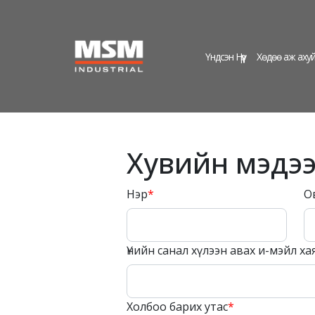
Үндсэн Нүүр
Хөдөө аж аху
Хувийн мэдэ
Нэр
*
О
Үнийн санал хүлээн авах и-мэйл ха
Холбоо барих утас
*