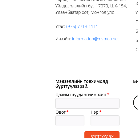
Э
Үйлдвэрлэлийн бүс 17070, ШХ-154,
Улаанбаатар хот, Монгол улс
Ү
Г
Утас
:
(976) 7718 1111
Б
И-мэйл
:
information@msmco.net
Б
С
Мэдээллийн товхимолд
Б
бүртгүүлээрэй.