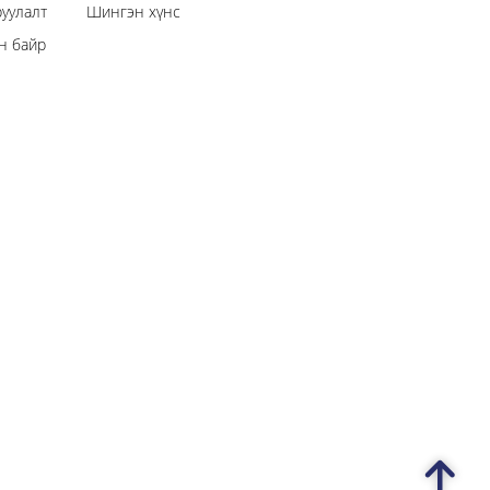
уулалт
Шингэн хүнс
н байр