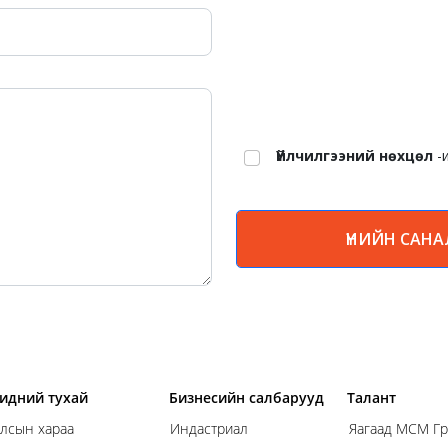
Үйлчилгээний нөхцөл
-
ҮНИЙН САНА
идний тухай
Бизнесийн салбарууд
Талант
лсын хараа
Индастриал
Яагаад МСМ Гр