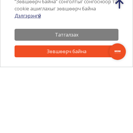
“Зөвшөөрч байна” сонголтыг сонгосноор та
cookie ашиглахыг зөвшөөрч байна
Аппликэйшн татах
Дэлгэрэнгүй
Татгалзах
Зөвшөөрч байна
Мэдээллийн товхимолд
бүртгүүлээрэй.