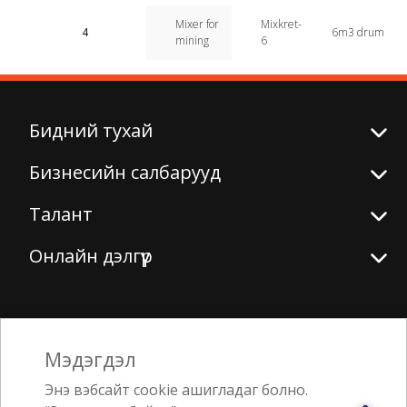
Mixer for
Mixkret-
4
6m3 drum
mining
6
Бидний тухай
Бизнесийн салбарууд
Талант
Онлайн дэлгүүр
Биднийг дагаарай
Мэдэгдэл
Энэ вэбсайт cookie ашигладаг болно.