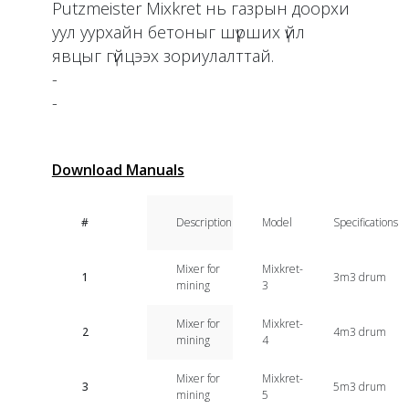
Putzmeister Mixkret нь газрын доорхи
уул уурхайн бетоныг шүрших үйл
явцыг гүйцээх зориулалттай.
-
-
Download Manuals
#
Description
Model
Specifications
Mixer for
Mixkret-
1
3m3 drum
mining
3
Mixer for
Mixkret-
2
4m3 drum
mining
4
Mixer for
Mixkret-
3
5m3 drum
mining
5