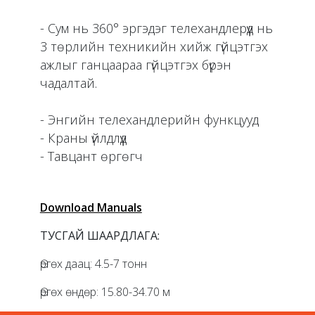
- Сум нь 360° эргэдэг телехандлерүүд нь
3 төрлийн техникийн хийж гүйцэтгэх
ажлыг ганцаараа гүйцэтгэх бүрэн
чадалтай.
- Энгийн телехандлерийн функцууд
- Краны үйлдлүүд
Download Manuals
ТУСГАЙ ШААРДЛАГА:
Өргөх даац: 4.5-7 тонн
Өргөх өндөр: 15.80-34.70 м