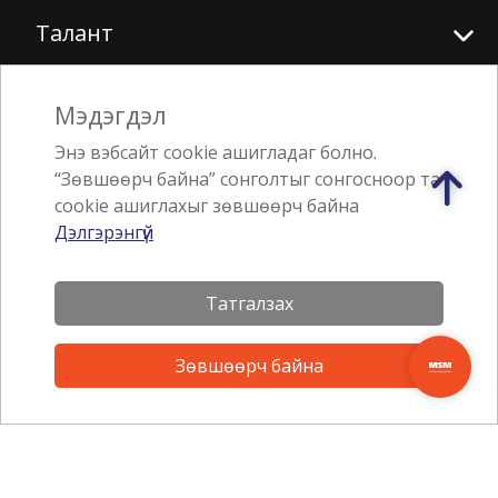
Талант
Онлайн дэлгүүр
Мэдэгдэл
Энэ вэбсайт cookie ашигладаг болно.
Биднийг дагаарай
“Зөвшөөрч байна” сонголтыг сонгосноор та
cookie ашиглахыг зөвшөөрч байна
Дэлгэрэнгүй
Татгалзах
Аппликэйшн татах
Зөвшөөрч байна