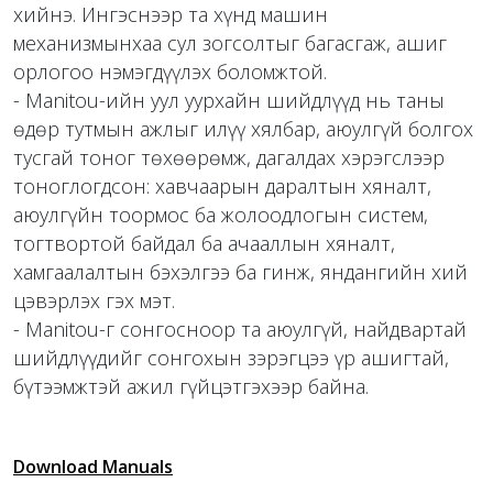
хийнэ. Ингэснээр та хүнд машин
механизмынхаа сул зогсолтыг багасгаж, ашиг
орлогоо нэмэгдүүлэх боломжтой.
- Manitou-ийн уул уурхайн шийдлүүд нь таны
өдөр тутмын ажлыг илүү хялбар, аюулгүй болгох
тусгай тоног төхөөрөмж, дагалдах хэрэгслээр
тоноглогдсон: хавчаарын даралтын хяналт,
аюулгүйн тоормос ба жолоодлогын систем,
тогтвортой байдал ба ачааллын хяналт,
хамгаалалтын бэхэлгээ ба гинж, яндангийн хий
цэвэрлэх гэх мэт.
- Manitou-г сонгосноор та аюулгүй, найдвартай
шийдлүүдийг сонгохын зэрэгцээ үр ашигтай,
бүтээмжтэй ажил гүйцэтгэхээр байна.
Download Manuals