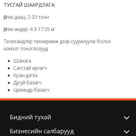
ТУСГАЙ ШААРДЛАГА:
Өргөх даац: 2-33 тонн
Өргөх өндөр: 4.3-17.55 м
Телехандлер төхөөрөмж дээр суурилуулж болох
нэмэлт тоноглолууд:
Шанага
Сагстай өргөгч
Кран дэгээ
Дугуй базагч
Цилиндр базагч
Бидний тухай
Бизнесийн салбарууд