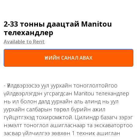
2-33 тонны даацтай Manitou
телехандлер
Available to Rent
ҮНИЙН САНАЛ АВАХ
- Үйлдвэрээсээ уул уурхайн тоноглолтойгоо
үйлдвэрлэгдэн угсрагдсан Manitou телехандлер
нь ил болон далд уурхайн аль алинд нь уул
уурхайн салбарын төрөл бүрийн ажил
гүйцэтгэхэд тохиромжтой. Цилиндр базагч зэрэг
нэмэлт тоноглол ашигласнаар та экскаватортоо
засвар үйлчилгээ зөвхөн 1 техник ашиглан