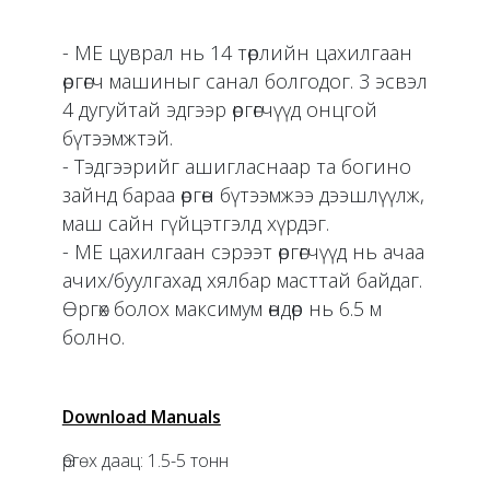
- ME цуврал нь 14 төрлийн цахилгаан
өргөгч машиныг санал болгодог. 3 эсвэл
4 дугуйтай эдгээр өргөгчүүд онцгой
бүтээмжтэй.
- Тэдгээрийг ашигласнаар та богино
зайнд бараа өргөн бүтээмжээ дээшлүүлж,
маш сайн гүйцэтгэлд хүрдэг.
- ME цахилгаан сэрээт өргөгчүүд нь ачаа
ачих/буулгахад хялбар масттай байдаг.
Өргөх болох максимум өндөр нь 6.5 м
болно.
Download Manuals
Өргөх даац: 1.5-5 тонн