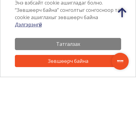
Энэ вэбсайт cookie ашигладаг болно.
“Зөвшөөрч байна” сонголтыг сонгосноор та
cookie ашиглахыг зөвшөөрч байна
Аппликэйшн татах
Дэлгэрэнгүй
Татгалзах
Зөвшөөрч байна
Мэдээллийн товхимолд
бүртгүүлээрэй.