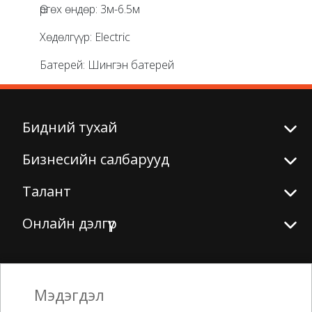
Өргөх өндөр: 3м-6.5м
Хөдөлгүүр: Electric
Батерей: Шингэн батерей
Бидний тухай
Бизнесийн салбарууд
Талант
Онлайн дэлгүүр
Биднийг дагаарай
Мэдэгдэл