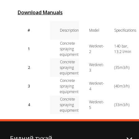
Download Manuals
#
Description
Model
Specifications
Concrete
Wetkret-
140 bar,
1
spraying
2
13.2 l/min
equipment
Concrete
Wetkret-
2
spraying
(35m3/h)
3
equipment
Concrete
Wetkret-
3
spraying
(40m3/h)
4
equipment
Concrete
Wetkret-
4
spraying
(33m3/h)
5
equipment
Бидний тухай