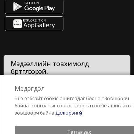
Мэдээллийн товхимолд
бүртгүүлээрэй.
Мэдэгдэл
Энэ вэбсайт cookie ашигладаг болно. “Зөвшөөрч
байна” сонголтыг сонгосноор та cookie ашиглахыг
зөвшөөрч байна
Дэлгэрэнгүй
Татгалзах