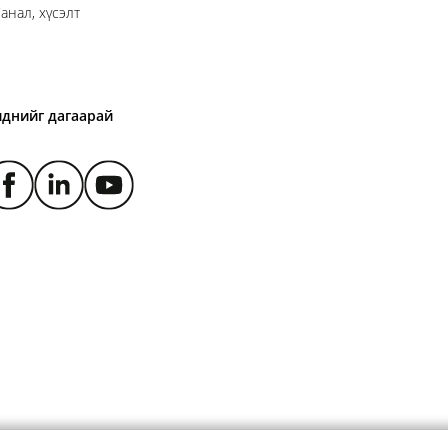
анал, хүсэлт
иднийг дагаарай