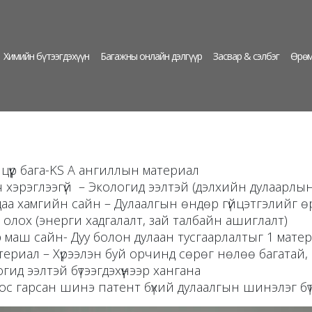
Химийн бүтээгдэхүүн
Багажны онлайн дэлгүүр
Засвар & сэлбэг
Өрөм
цүүр бага-KS A ангиллын материал
ч хэрэглээгүй – Экологид ээлтэй (дэлхийн дулаарлын
аа хамгийн сайн – Дулаалгын өндөр гүйцэтгэлийг ө
 олох (энерги хадгалалт, зай талбайн ашиглалт)
 маш сайн- Дуу болон дулаан тусгаарлалтыг 1 мате
ериал – Хүрээлэн буй орчинд сөрөг нөлөө багатай,
йг экологид ээлтэй бүтээгдэхүүнээ
с гарсан шинэ патент бүхий дулаалгын шинэлэг бү