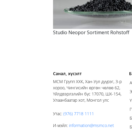
Studio Neopor Sortiment Rohstoff
Санал, хүсэлт
Б
MСM Групп ХХК, Хан-Уул дүүрэг, 3-р
А
хороо, Чингисийн өргөн чөлөө 62,
Э
Үйлдвэрлэлийн бүс 17070, ШХ-154,
Улаанбаатар хот, Монгол улс
Ү
Г
Утас
:
(976) 7718 1111
Б
И-мэйл
:
information@msmco.net
Б