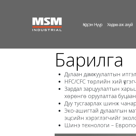
Үндсэн Нүүр
Хөдөө аж ахуй
Барилга
Дулаан дамжуулалтын итгэл
HFC/CFC төрлийн хий үүсгэг
Зардал зарцуулалтын харьц
хөрөнгө оруулалтаа буцаан
Дуу тусгаарлах шинж чанар
Эко-ашигтай дулаалгын мат
эцсийн хэрэглэгчи
Шинэ технологи – Европоо