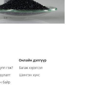
Онлайн дэлгүүр
упп гэж?
Багаж хэрэгсэл
уулалт
Шингэн хүнс
н байр