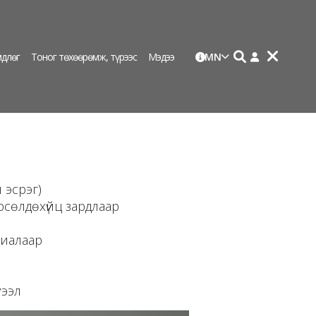
длөг
Тоног төхөөрөмж, түрээс
Мэдээ
MN
 эсрэг)
рсөлдөхүйц зардлаар
риалаар
р хангана
тээл