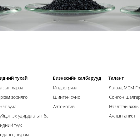
идний тухай
Бизнесийн салбарууд
Талант
лсын хараа
Индастриал
Яагаад МСМ Гр
рхэм зорилго
Шингэн хүнс
Сонгон шалгар
нэт зүйл
Автомотив
Нээлттэй ажлы
үйцэтгэх удирдлагын баг
Ажлын анкет
идний түүх
одлого, журам