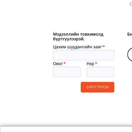
С
Мэдээллийн товхимолд
Б
бүртгүүлээрэй.