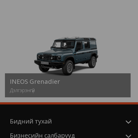
INEOS Grenadier
Дэлгэрэнгүй
Бидний тухай
Бизнесийн салбарууд