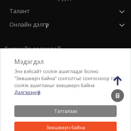
Талант
Онлайн дэлгүүр
Биднийг дагаарай
Мэдэгдэл
Энэ вэбсайт cookie ашигладаг болно.
“Зөвшөөрч байна” сонголтыг сонгосноор та
Аппликэйшн татах
cookie ашиглахыг зөвшөөрч байна
Дэлгэрэнгүй
Татгалзах
Зөвшөөрч байна