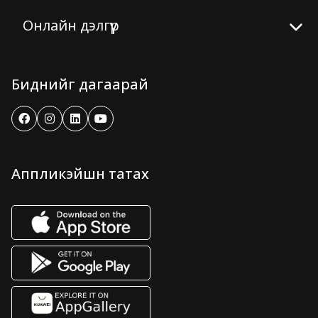
Онлайн дэлгүүр
Биднийг дагаарай
Аппликэйшн татах