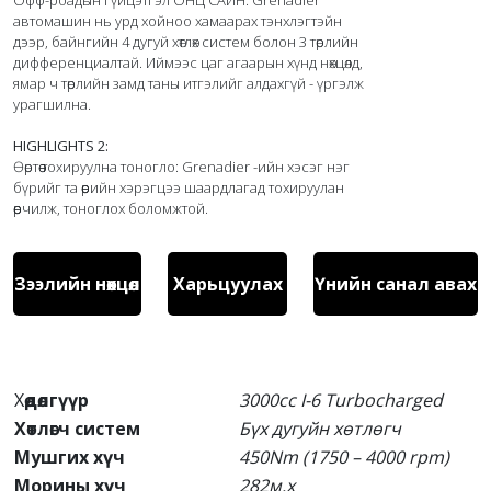
Офф-роадын гүйцэтгэл ОНЦ САЙН: Grenadier 
автомашин нь урд хойноо хамаарах тэнхлэгтэйн 
дээр, байнгийн 4 дугуй хөтлөх систем болон 3 төрлийн 
дифференциалтай. Иймээс цаг агаарын хүнд нөхцөлд, 
ямар ч төрлийн замд таны итгэлийг алдахгүй - үргэлж 
урагшилна.

HIGHLIGHTS 2:
Өөртөө тохируулна тоногло: Grenadier -ийн хэсэг нэг 
бүрийг та өөрийн хэрэгцээ шаардлагад тохируулан 
Зээлийн нөхцөл
Харьцуулах
Үнийн санал авах
Х
өдөлгүүр
3000cc I-6 Turbocharged
Хөтлөгч систем
Бүх дугуйн хөтлөгч
Мушгих хүч
450Nm (1750 – 4000 rpm)
Морины хүч
282м.х