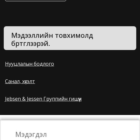
Мэдээллийн товхимолд
бүртгүүлээрэй.
Нууцлалын бодлого
Санал, хүсэлт
Jebsen & Jessen Группийн гишүүн
Мэдэгдэл