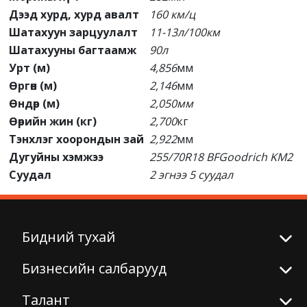
Дээд хурд, хурд авалт
160 км/ц
Шатахуун зарцуулалт
11-13л/100км
Шатахууны багтаамж
90л
Урт (м)
4,856
мм
Өргөн (м)
2,146
мм
Өндөр (м)
2,050мм
Өөрийн жин (кг)
2,700
кг
Тэнхлэг хоорондын зай
2,922
мм
Дугуйны хэмжээ
255/70R18 BFGoodrich KM2
Суудал
2 эгнээ 5 суудал
Бидний тухай
Бизнесийн салбарууд
Талант