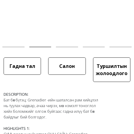
Гадна тал
Салон
Туршилтын
жолоодлого
DESCRIPTION:
Бат бөх бүтэц: Grenadier -ийн шаталсан рам хийцлэл 
нь туулах чадвар, ачаа чирэх, мөн нэмэлт тоноглол 
хийх боломжийг олгож буйгаас гадна илүү бат бөх 
байдлыг бий болгодог.

HIGHLIGHTS 1: