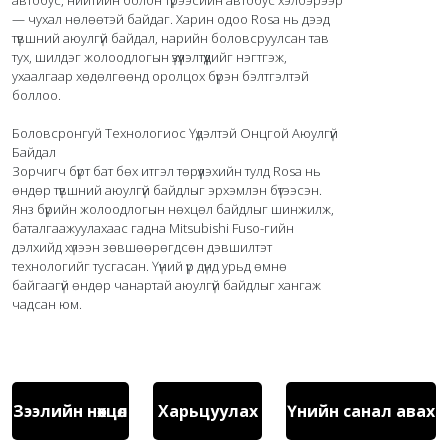
автобус, нийтийн болон түрээсийн автобус хэлбэрээр 
— чухал нөлөөтэй байдаг. Харин одоо Rosa нь дээд 
түвшний аюулгүй байдал, нарийн боловсруулсан тав 
тух, шилдэг жолоодлогын үзүүлэлтүүдийг нэгтгэж, 
ухаалгаар хөдөлгөөнд оролцох бүрэн бэлтгэлтэй 
боллоо.

Боловсронгуй Технологиос Үүдэлтэй Онцгой Аюулгүй 
Байдал

Зорчигч бүрт бат бөх итгэл төрүүлэхийн тулд Rosa нь 
өндөр түвшний аюулгүй байдлыг эрхэмлэн бүтээсэн. 
Янз бүрийн жолоодлогын нөхцөл байдлыг шинжилж, 
баталгаажуулахаас гадна Mitsubishi Fuso-гийн 
дэлхийд хүлээн зөвшөөрөгдсөн дэвшилтэт 
технологийг тусгасан. Үүний үр дүнд урьд өмнө 
байгаагүй өндөр чанартай аюулгүй байдлыг хангаж 
чадсан юм.

Зээлийн нөхцөл
Харьцуулах
Үнийн санал авах