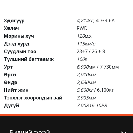
Хөдөлгүүр
4,214cc
, 4D33-6A
Хөтлөгч
RWD
Морины хүч
120
м.х
Дээд хурд
115км/ц
Суудлын тоо
23+7 / 26 + 8
Түлшний багтаамж
100
л
Урт
6,990
мм / 7,730мм
Өргөн
2,010мм
Өндөр
2,630мм
Нийт жин
5,600кг
/ 6,100кг
Тэнхлэг хоорондын зай
3,995мм
Дугуй
7.00R16-10PR
Бидний тухай