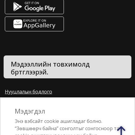
Мэдээллийн товхимолд
бүртгүүлээрэй.
Нууцлалын бодлого
Санал, хүсэлт
Мэдэгдэл
Энэ вэбсайт cookie ашигладаг болно.
Jebsen & Jessen Группийн гишүүн
“Зөвшөөрч байна” сонголтыг сонгосноор та