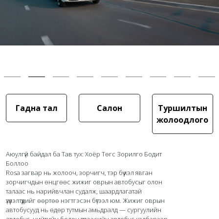
Гадна тал
Салон
Туршилтын
жолоодлого
Аюулгүй байдал ба Тав тух: Хоёр Төгс Зорилго Бодит 
Боллоо

Rosa загвар нь жолооч, зорчигч, тэр бүү хэл явган 
зорчигчдын өнцгөөс жижиг оврын автобусыг олон 
талаас нь нарийвчлан судалж, шаардлагатай 
үзүүлэлтүүдийг өөртөө нэгтгэсэн бүтээл юм. Жижиг оврын 
автобусууд нь өдөр тутмын амьдралд — сургуулийн 