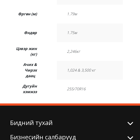
Өргөн (м)
1.79м
Өндөр
1.75м
Цэвэр жин
2,246кг
(кг)
Ачих &
Чирэх
1,024 & 3,500 кг
даац
Дугуйн
255/70R16
хэмжээ
Бидний тухай
Бизнесийн салбарууд