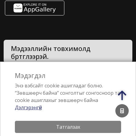
Мэдээллийн товхимолд
бүртгүүлээрэй.
Мэдэгдэл
Нууцлалын бодлого
Энэ вэбсайт cookie ашигладаг болно.
“Зөвшөөрч байна” сонголтыг сонгосноор та
Санал, хүсэлт
cookie ашиглахыг зөвшөөрч байна
Дэлгэрэнгүй
Jebsen & Jessen Группийн гишүүн
Татгалзах