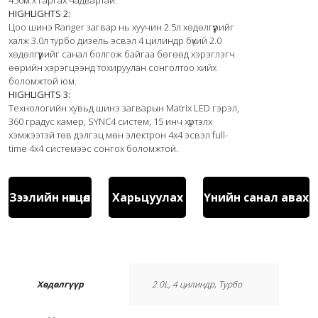
HIGHLIGHTS 2:
Цоо шинэ Ranger загвар нь хуучин 2.5л хөдөлгүүрийг 
халж 3.0л турбо дизель эсвэл 4 цилиндр бүхий 2.0 
хөдөлгүүрийг санал болгож байгаа бөгөөд хэрэглэгч 
өөрийн хэрэгцээнд тохируулан сонголтоо хийх 
HIGHLIGHTS 3:
Технологийн хувьд шинэ загварын Matrix LED гэрэл, 
360 градус камер, SYNC4 систем, 15 инч хүртэлх 
хэмжээтэй төв дэлгэц мөн электрон 4х4 эсвэл full-
time 4x4 системээс сонгох боломжтой.
Зээлийн нөхцөл
Харьцуулах
Үнийн санал авах
Хөдөлгүүр
2.0L, 4 цилиндр, Турбо