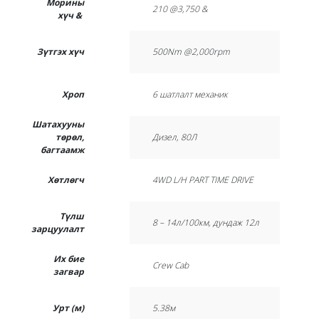
Морины
210 @3,750 &
хүч &
Зүтгэх хүч
500Nm @2,000rpm
Хроп
6 шатлалт механик
Шатахууны
төрөл,
Дизел, 80Л
багтаамж
Хөтлөгч
4WD L/H PART TIME DRIVE
Түлш
8 – 14л/100км, дундаж 12л
зарцуулалт
Их бие
Crew Cab
загвар
Урт (м)
5.38м