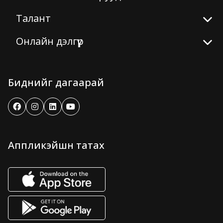
Талант
Онлайн дэлгүүр
Биднийг дагаарай
Аппликэйшн татах