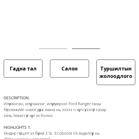
Гадна тал
Салон
Туршилтын
жолоодлого
DESCRIPTION:
Илүү хөнгөн, илүү ухаалаг, илүү хүчирхэг Ford Ranger таны 
бүтээмжийг нэмэгдүүлж өмнө нь хэзээ ч хүрч үзээгүй газар 
тань төвөггүй хүргэх болно.

HIGHLIGHTS 1:
Өндөр гүйцэтгэл бүхий 3.5L  Ecoboost V6 хөдөлгүүр нь 