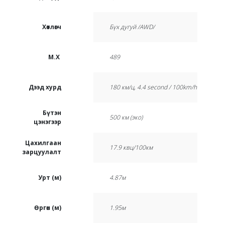
Хөтлөгч
Бүх дугуй /AWD/
М.Х
489
Дээд хурд
180 км/ц, 4.4 second / 100km/h
Бүтэн
500 км (эко)
цэнэгээр
Цахилгаан
17.9 квц/100км
зарцуулалт
Урт (м)
4.87м
Өргөн (м)
1.95м