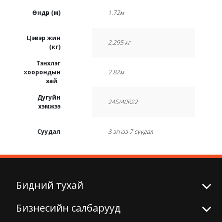
Өндөр (м)
1.72м
Цэвэр жин
2,295 кг
(кг)
Тэнхлэг
хоорондын
2.82м
зай
Дугуйн
245/40R22
хэмжээ
Суудал
3 эгнээ 7 суудал
Бидний тухай
Бизнесийн салбарууд