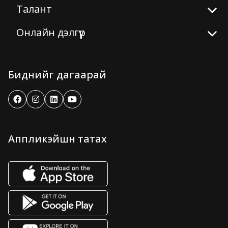
Талант
Онлайн дэлгүүр
Биднийг дагаарай
Аппликэйшн татах