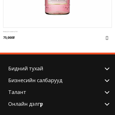
Finsbury Strawberry 70cl
75,000
₮
Бидний тухай
Бизнесийн салбарууд
Талант
Онлайн дэлгүүр