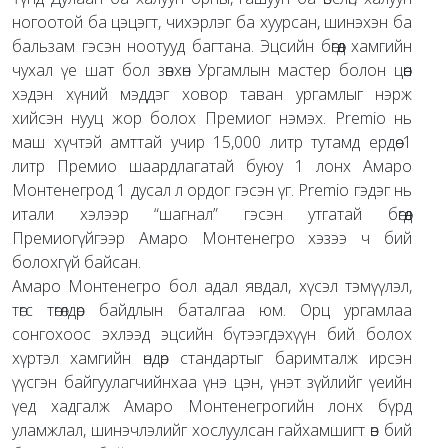
ногоотой ба цэцэгт, чихэрлэг ба хуурсан, шинэхэн ба
бальзам гэсэн ноотууд багтана. Эцсийн бөгөөд хамгийн
чухал үе шат бол зөвхөн Ургамлын мастер болон цөөн
хэдэн хүний мэддэг ховор таван ургамлыг нэрж
хийсэн нууц жор болох Премиог нэмэх. Premio нь
маш хүчтэй амттай учир 15,000 литр тутамд ердөө 1
литр Премио шаардлагатай буюу 1 лонх Амаро
Монтенегрод 1 дусал л ордог гэсэн үг. Premio гэдэг нь
итали хэлээр “шагнал” гэсэн утгатай бөгөөд
Премиогүйгээр Амаро Монтенегро хэзээ ч бий
болохгүй байсан.
Амаро Монтенегро бол адал явдал, хүсэл тэмүүлэл,
төгс төгөлдөр байдлын баталгаа юм. Орц ургамлаа
сонгохоос эхлээд эцсийн бүтээгдэхүүн бий болох
хүртэл хамгийн өндөр стандартыг баримталж ирсэн
үүсгэн байгуулагчийнхаа үнэ цэн, үнэт зүйлийг үеийн
үед хадгалж Амаро Монтенегрогийн лонх бүрд
уламжлал, шинэчлэлийг хослуулсан гайхамшигт өв бий