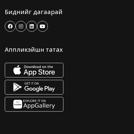
Биднийг дагаарай
Аппликэйшн татах