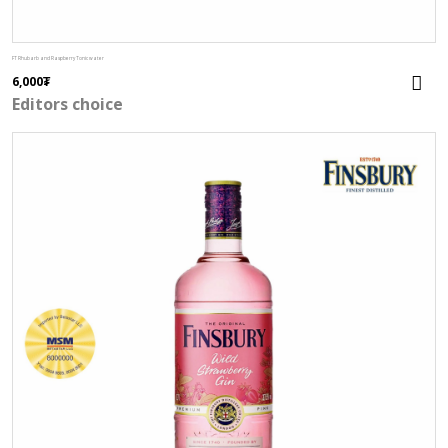
FT Rhubarb and Raspberry Tonic water
6,000
₮
Editors choice