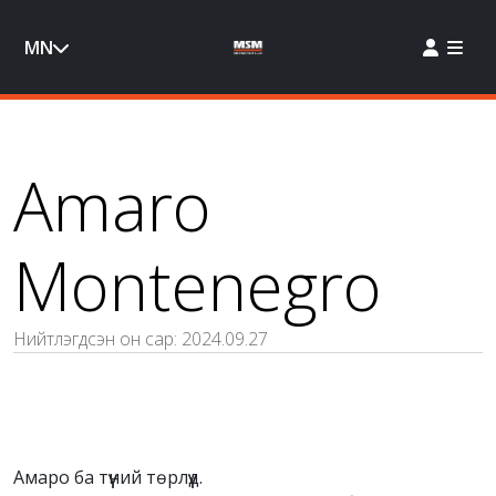
MN
Amaro
Montenegro
Нийтлэгдсэн он сар:
2024.09.27
Амаро ба түүний төрлүүд.