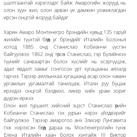
шалтгаантай хэрэглэдэг байж. Амарогийн жорууд нь
олон зуун жил, олон арван үе дамжин уламжлагдан
ирсэн онцгой жорууд байдаг.
Харин Амаро Монтенегро брэндийн хувьд 135 гаруй
жилийн түүхтэй бөгөөд уг брэндийг Италийн Болонья
хотод 1885 онд Станислао Кобианчи үүсгэн
байгуулжээ. 1862 онд төрсөн Станислао, гэр бүлийнхээ
түүнийг санваартан болох хүслийг нь эсэргүүцэж,
адал явдалт замыг сонгосон урт хугацааны аялалд
гарчээ. Тэрээр аяллынхаа хугацаанд асар олон чамин
ургамлын ургамалтай танилцаж, Итали руу буцаж
ирэхдээ онцгой бэлдмэл, ликёр хийх урам зориг
дүүрэн иржээ.
Олон жил туршилт хийсний эцэст Станислао өөрийн
Кобианчи Станислао гэх уурын нэрэх үйлдвэрийг
байгуулжээ. Тэрээр амарогоо анх Элисир Лунгавита
гэж нэрлэсэн бөгөөд дараа нь Монтенегрогийн гүнж
Елена Италийн хаан болох хунтайж III Виктор