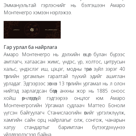
Эммануэльтай гэрлэснийг нь бэлгэшээн Амаро
Монтенегро хэмээн нэрлэжээ.
Гар урлал ба найрлага
Амаро Монтенегро нь дэлхийн өнцөг булан бүрээс
амтлагч, хатаасан жимс, үндэс, үр, холтос, цитрусын
хальс, үндэслэг иш, цэцэг, модны төрөл зүйл зэрэг 40
төрлийн ургамлын гаралтай түүхий эдийг ашиглан
урладаг. Эдгээрээс зөвхөн 13 төрлийн ургамал нь л олон
нийтэд зарлагдсан бөгөөд анхны жор нь 1885 оноос
хойш өөрчлөгдөөгүй гэдгээрээ онцлог юм. Амаро
Монтенегрогийн Ургамал судлаач Маттео Боноли
үүгсэн байгуулагч Станислаогийн өвийг үргэлжлүүлж,
хамгийн сайн орц найрлагыг олж, сонгож, чанарын
хатуу стандартыг баримтлан бүтээгдэхүүнээ
үйлдвэрлэсээр байна.