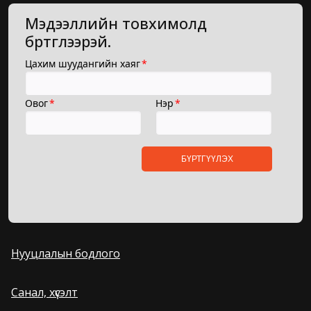
Мэдээллийн товхимолд
бүртгүүлээрэй.
Нууцлалын бодлого
Санал, хүсэлт