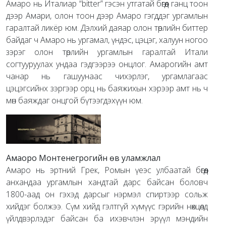
Амаро нь Италиар “bitter” гэсэн утгатай бөгөөд ганц тоон
дээр Амари, олон тоон дээр Амаро гэгддэг ургамлын
гаралтай ликёр юм. Дэлхий даяар олон төрлийн биттер
байдаг ч Амаро нь ургамал, үндэс, цэцэг, халуун ногоо
зэрэг олон төрлийн ургамлын гаралтай Итали
согтууруулах ундаа гэдгээрээ онцлог. Амарогийн амт
чанар нь гашуунаас чихэрлэг, ургамлагаас
цэцэгсийнх зэргээр орц нь баяжихын хэрээр амт нь ч
мөн баяждаг онцгой бүтээгдэхүүн юм.
Амаоро Монтенегрогийн өв уламжлал
Амаро нь эртний Грек, Ромын үеэс улбаатай бөгөөд
анхандаа ургамлын хандтай дарс байсан боловч
1800-аад он гэхэд дарсыг нэрмэл спиртээр сольж
хийдэг болжээ. Сүм хийд гэлтгүй хүмүүс гэрийн нөхцөлд
үйлдвэрлэдэг байсан ба ихэвчлэн эрүүл мэндийн