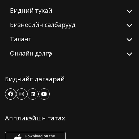
Бидний тухай
Бизнесийн салбарууд
Талант
Онлайн дэлгүүр
Биднийг дагаарай
Аппликэйшн татах