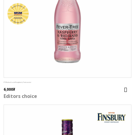
FT Rhubarb and Raspberry Tonic water
6,000
₮
Editors choice