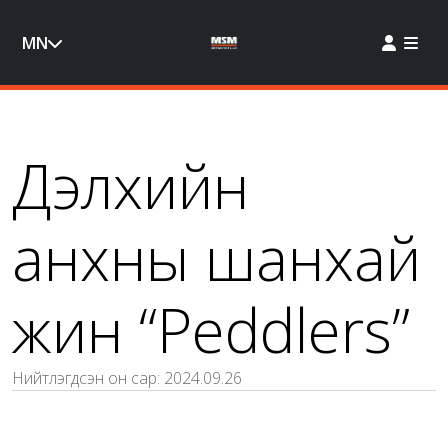
MN
Дэлхийн
анхны шанхай
жин “Peddlers”
Нийтлэгдсэн он сар:
2024.09.26