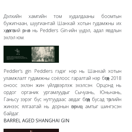
Дэлхийн хамгийн том худалдааны боомтын
бужигнаан, шуугиантай Шанхай хотын гудамжны их
хөдөлгөөний өрнөл нь Peddlers Gin-ийн үүдэл, адал явдлын
эхлэл юм.
Peddler’s gin Peddlers гэдэг нэр нь Шанхай хотын
уламжлалт гудамжны соёлоос гаралтай нэр бөгөөд 2018
оноос эхлэн жин үйлдвэрлэж эхэлсэн. Орцонд нь
ордог органик ургамлуудыг Сычуань, Юньнань,
Ганьсу зэрэг бүс нутгуудаас авдаг бөгөөд бусад төрлийн
жинээс ялгаатай нь дорнын өвөрмөц амтыг шингэсэн
байдаг.
BARREL AGED SHANGHAI GIN