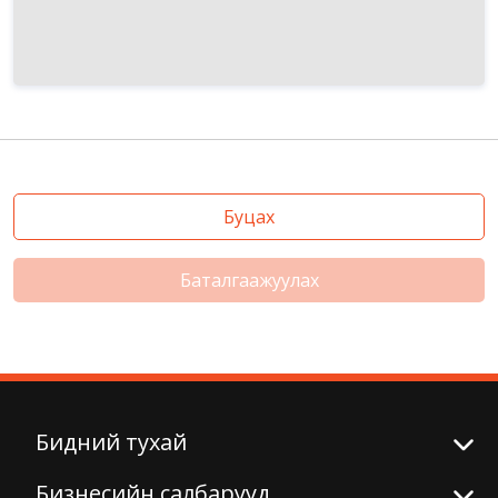
Буцах
Баталгаажуулах
Бидний тухай
Бизнесийн салбарууд