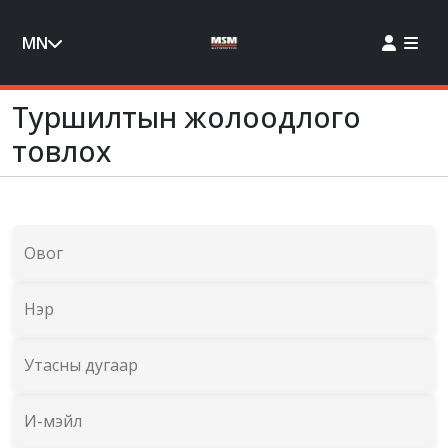
MN
Туршилтын жолоодлого
товлох