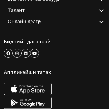
Талант
Онлайн дэлгүүр
Биднийг дагаарай
Аппликэйшн татах