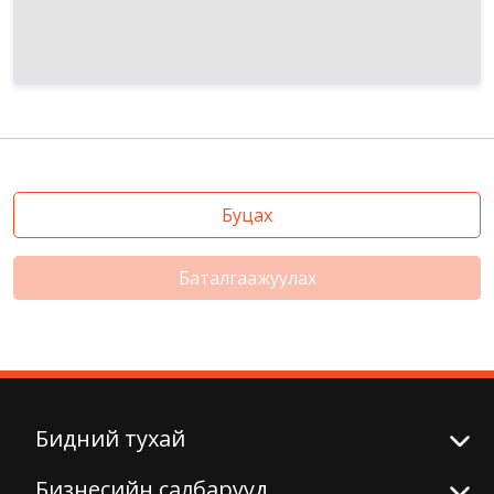
Буцах
Баталгаажуулах
Бидний тухай
Бизнесийн салбарууд