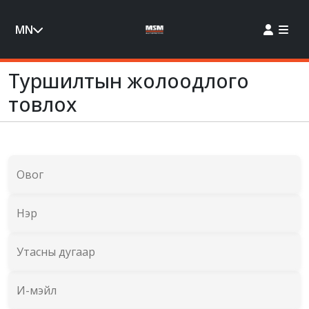
MN
Туршилтын жолоодлого
товлох