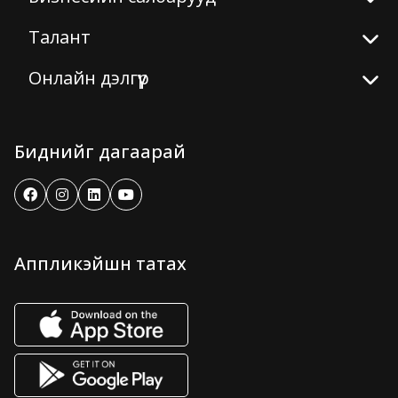
Талант
Онлайн дэлгүүр
Биднийг дагаарай
Аппликэйшн татах