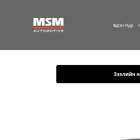
Үндсэн Нүүр
Зээлийн нө