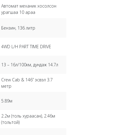
Автомат механик хосолсон
урагшаа 10 араа
Бензин, 136 литр
4WD L/H PART TIME DRIVE
13 – 16л/100км, дундаж 14.7л
Crew Cab & 146” эсвэл 3.7
метр
5.89м
2.2м (толь хураасан), 2.46м
(тольтой)