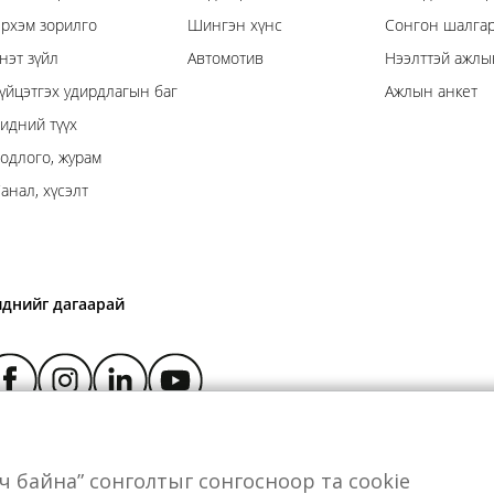
рхэм зорилго
Шингэн хүнс
Сонгон шалгар
нэт зүйл
Автомотив
Нээлттэй ажлы
үйцэтгэх удирдлагын баг
Ажлын анкет
идний түүх
одлого, журам
анал, хүсэлт
иднийг дагаарай
өрч байна” сонголтыг сонгосноор та cookie