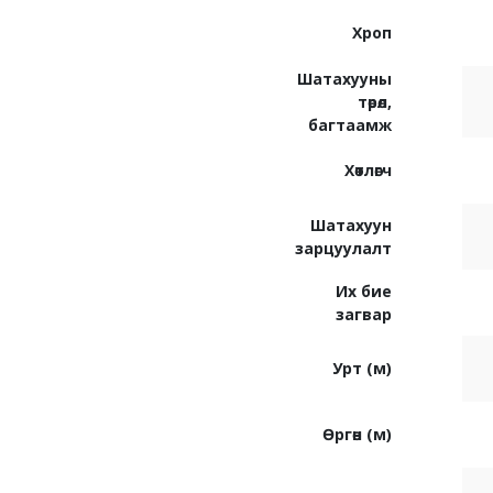
Хроп
Шатахууны
төрөл,
багтаамж
Хөтлөгч
Шатахуун
зарцуулалт
Их бие
загвар
Урт (м)
Өргөн (м)