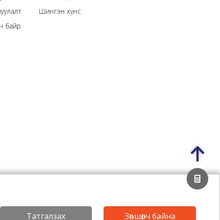
уулалт
Шингэн хүнс
н байр
Нууцлалын бодлого
Татгалзах
Зөвшөөрч байна