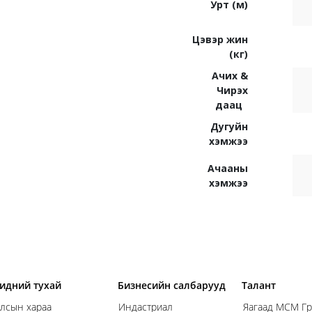
Урт (м)
Цэвэр жин
(кг)
Ачих &
Чирэх
даац
Дугуйн
хэмжээ
Ачааны
хэмжээ
идний тухай
Бизнесийн салбарууд
Талант
лсын хараа
Индастриал
Яагаад МСМ Гр