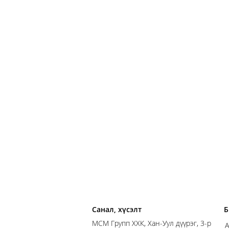
Санал, хүсэлт
Б
MСM Групп ХХК, Хан-Уул дүүрэг, 3-р
А