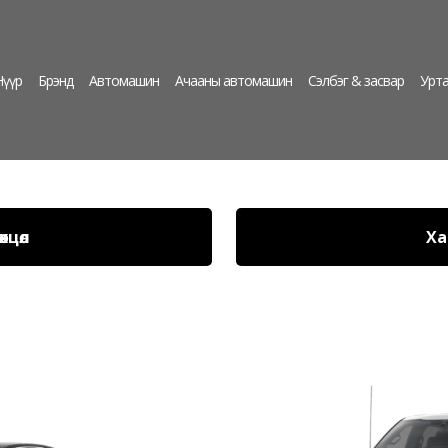
Нүүр
Брэнд
Автомашин
Ачааны автомашин
Сэлбэг & засвар
Урта
хцөл
Ха