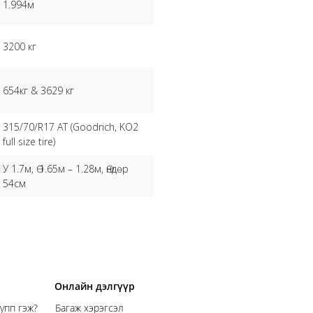
1.994м
3200 кг
654кг & 3629 кг
315/70/R17 AT (Goodrich, KO2
full size tire)
У 1.7м, Ө 1.65м – 1.28м, Өндөр
54см
Онлайн дэлгүүр
упп гэж?
Багаж хэрэгсэл