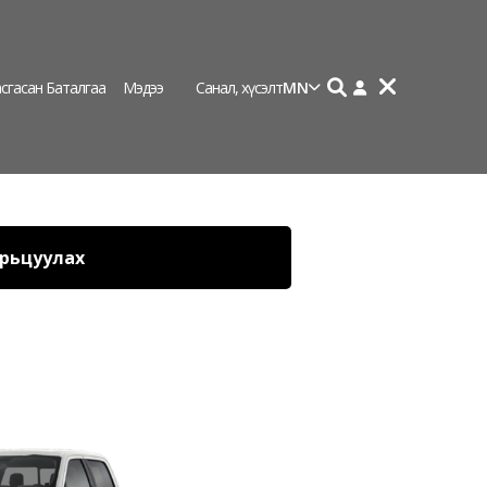
сгасан Баталгаа
Мэдээ
Санал, хүсэлт
MN
рьцуулах