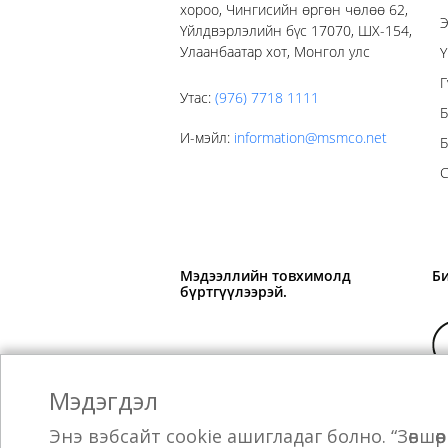
хороо, Чингисийн өргөн чөлөө 62,
Э
Үйлдвэрлэлийн бүс 17070, ШХ-154,
Улаанбаатар хот, Монгол улс
Ү
Г
Утас
:
(976) 7718 1111
Б
И-мэйл
:
information@msmco.net
Б
С
Мэдээллийн товхимолд
Б
бүртгүүлээрэй.
Мэдэгдэл
Jebsen & Jessen Группийн гишүүн
Энэ вэбсайт cookie ашигладаг болно. “Зөвшө