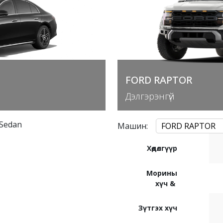
FORD RAPTOR
Дэлгэрэнгүй
Sedan
Машин
:
FORD RAPTOR
Хөдөлгүүр
Морины
хүч &
Зүтгэх хүч