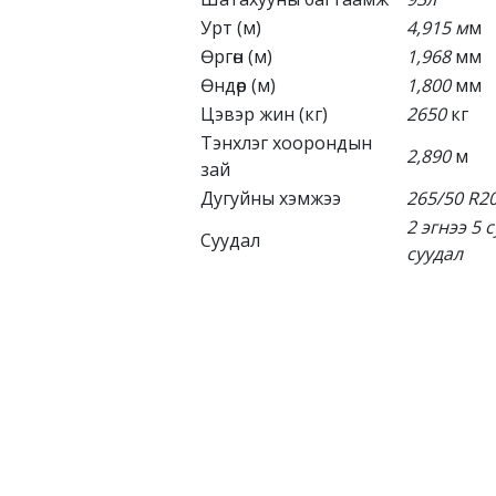
Урт (м)
4,915
м
м
Өргөн (м)
1,968
мм
Өндөр (м)
1,800
мм
Цэвэр жин (кг)
2650
кг
Тэнхлэг хоорондын
2,890
м
зай
Дугуйны хэмжээ
265/50 R2
2
эгнээ
5
с
Суудал
суудал