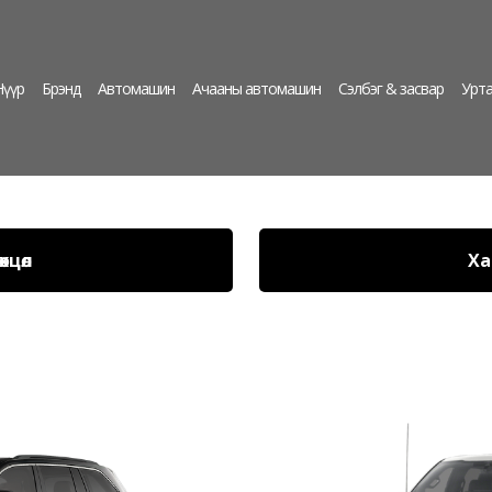
Нүүр
Брэнд
Автомашин
Ачааны автомашин
Сэлбэг & засвар
Урта
хцөл
Ха