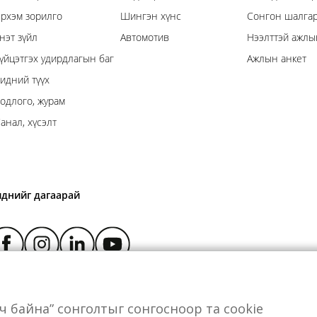
рхэм зорилго
Шингэн хүнс
Сонгон шалгар
нэт зүйл
Автомотив
Нээлттэй ажлы
үйцэтгэх удирдлагын баг
Ажлын анкет
идний түүх
одлого, журам
анал, хүсэлт
иднийг дагаарай
өрч байна” сонголтыг сонгосноор та cookie