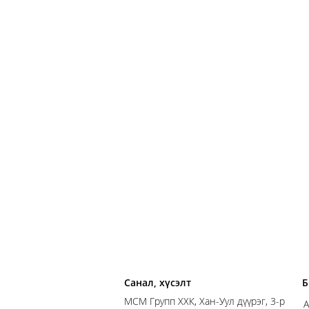
Санал, хүсэлт
Б
MСM Групп ХХК, Хан-Уул дүүрэг, 3-р
А