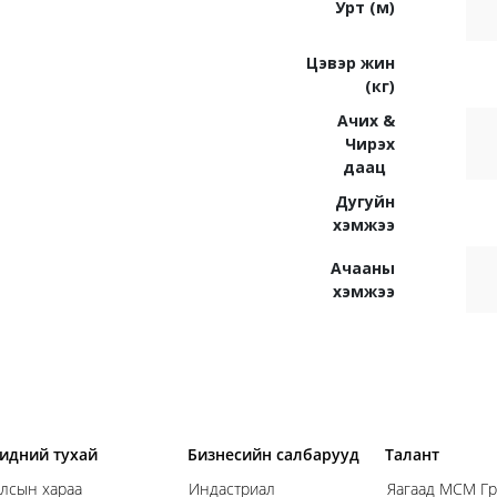
Урт (м)
Цэвэр жин
(кг)
Ачих &
Чирэх
даац
Дугуйн
хэмжээ
Ачааны
хэмжээ
идний тухай
Бизнесийн салбарууд
Талант
лсын хараа
Индастриал
Яагаад МСМ Гр