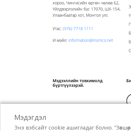
хороо, Чингисийн өргөн чөлөө 62,
Э
Үйлдвэрлэлийн бүс 17070, ШХ-154,
Улаанбаатар хот, Монгол улс
Ү
Г
Утас
:
(976) 7718 1111
Б
И-мэйл
:
information@msmco.net
Б
С
Мэдээллийн товхимолд
Б
бүртгүүлээрэй.
Мэдэгдэл
Jebsen & Jessen Группийн гишүүн
Энэ вэбсайт cookie ашигладаг болно. “Зөвшө