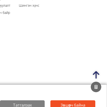
уулалт
Шингэн хүнс
н байр
Нууцлалын бодлого
Татгалзах
Зөвшөөрч байна