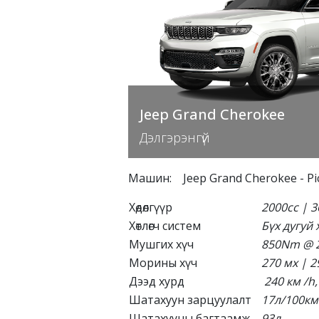
Jeep Grand Cherokee
Дэлгэрэнгүй
Машин
:
Jeep Grand Cherokee
-
Pi
Хөдөлгүүр
2000cc | 3
Хөтлөгч систем
Бүх дугуй
Мушгих хүч
850Nm @ 2
Морины хүч
270
мх
| 2
Дээд хурд
240
км
/h,
Шатахуун зарцуулалт
17
л
/100
км
Шатахууны багтаамж
93
л