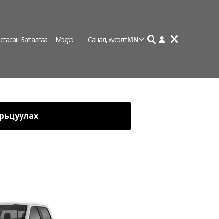
сгасан Баталгаа
Мэдээ
Санал, хүсэлт
MN
рьцуулах