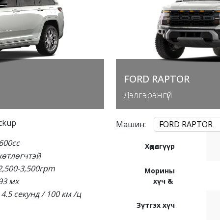
FORD RAPTOR
Дэлгэрэнгүй
ckup
Машин
:
FORD RAPTOR
600cc
Хөдөлгүүр
 хөтлөгчтэй
,500-3,500rpm
Морины
93
мх
хүч &
 4.5
секунд
/ 100
км
/
ц
Зүтгэх хүч