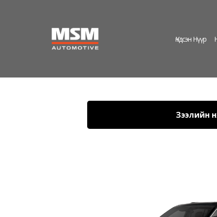
Үндсэн Нүүр
Зээлийн нө