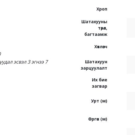
Хроп
Шатахууны
төрөл,
багтаамж
Хөтлөгч
0
уудал эсвэл 3 эгнээ 7
Шатахуун
зарцуулалт
Их бие
загвар
Урт (м)
Өргөн (м)