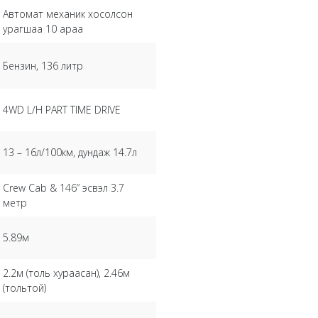
Автомат механик хосолсон
урагшаа 10 араа
Бензин, 136 литр
4WD L/H PART TIME DRIVE
13 – 16л/100км, дундаж 14.7л
Crew Cab & 146” эсвэл 3.7
метр
5.89м
2.2м (толь хураасан), 2.46м
(тольтой)