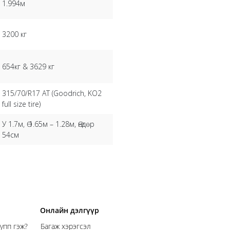
1.994м
3200 кг
654кг & 3629 кг
315/70/R17 AT (Goodrich, KO2
full size tire)
У 1.7м, Ө 1.65м – 1.28м, Өндөр
54см
Онлайн дэлгүүр
упп гэж?
Багаж хэрэгсэл