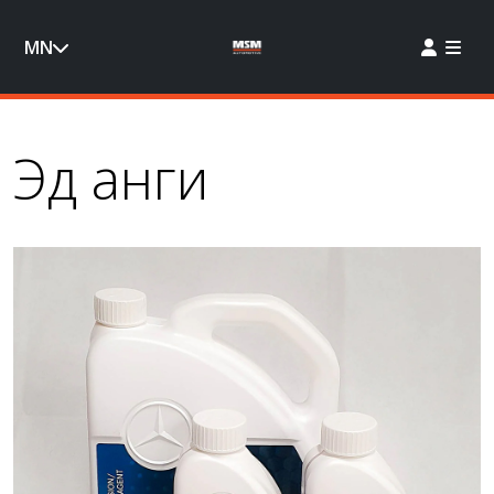
MN
Эд анги