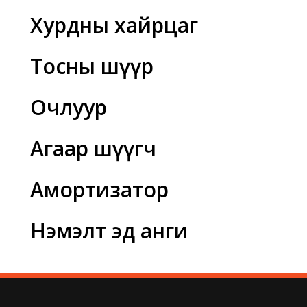
Хурдны хайрцаг
Тосны шүүр
Очлуур
Агаар шүүгч
Амортизатор
Нэмэлт эд анги