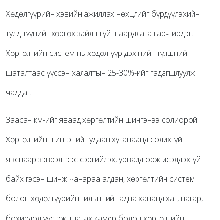
Хөдөлгүүрийн хэвийн ажиллах нөхцлийг бүрдүүлэхийн
тулд түүнийг хөргөх зайлшгүй шаардлага гарч ирдэг.
Хөргөлтийн систем нь хөдөлгүүр дэх нийт түлшний
шаталтаас үүссэн халалтын 25-30%-ийг гадагшлуулж
чаддаг.
Заасан км-ийг яваад хөргөлтийн шингэнээ солиорой.
Хөргөлтийн шингэнийг удаан хугацаанд солихгүй
явснаар зэврэлтээс сэргийлэх, урвалд орж исэлдэхгүй
байх гэсэн шинж чанараа алдан, хөргөлтийн систем
болон хөдөлгүүрийн гильцний гадна хананд хаг, нагар,
бохирдол үүсгэж, шатах камер болон хөргөлтийн