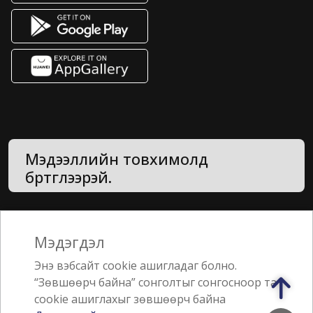
Мэдээллийн товхимолд
бүртгүүлээрэй.
Нууцлалын бодлого
Мэдэгдэл
Санал, хүсэлт
Энэ вэбсайт cookie ашигладаг болно.
“Зөвшөөрч байна” сонголтыг сонгосноор та
cookie ашиглахыг зөвшөөрч байна
Jebsen & Jessen Группийн гишүүн