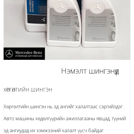
Нэмэлт шингэнүүд
ХӨРГӨЛТИЙН ШИНГЭН
Хөргөлтийн шингэн нь эд ангийг халалтаас сэргийлдэг.
Авто машины хөдөлгүүрийн ажиллагааны явцад, түүний
эд ангиудад их хэмжээний халалт үүсч байдаг.