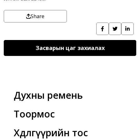
Share
Засварын цаг захиалах
Духны ремень
Тоормос
Хөдөлгүүрийн тос