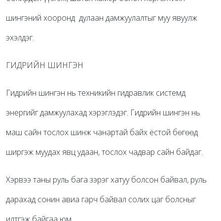
шингэний хооронд дулаан дамжуулалтыг муу явуулж
эхэлдэг.
ГИДРИЙН ШИНГЭН
Гидрийн шингэн нь техникийн гидравлик системд
энергийг дамжуулахад хэрэглэдэг. Гидрийн шингэн нь
маш сайн тослох шинж чанартай байх ёстой бөгөөд
ширгэж муудах явц удаан, тослох чадвар сайн байдаг.
Хэрвээ таны руль бага зэрэг хатуу болсон байвал, руль
дарахад сонин авиа гарч байвал солих цаг болсныг
илтгэж байгаа юм.