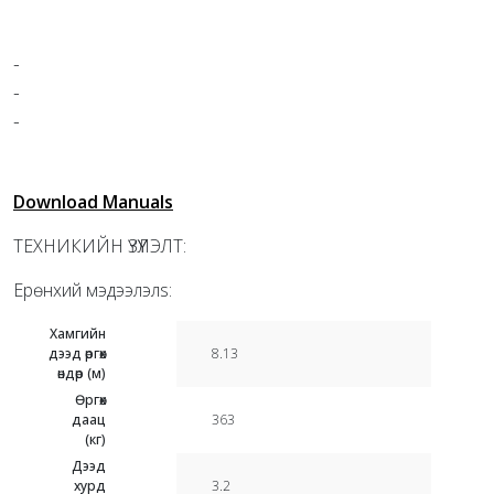
-
-
-
Download Manuals
ТЕХНИКИЙН ҮЗҮҮЛЭЛТ:
Ерөнхий мэдээлэлs:
Хамгийн
дээд өргөх
8.13
өндөр (м)
Өргөх
даац
363
(кг)
Дээд
хурд
3.2