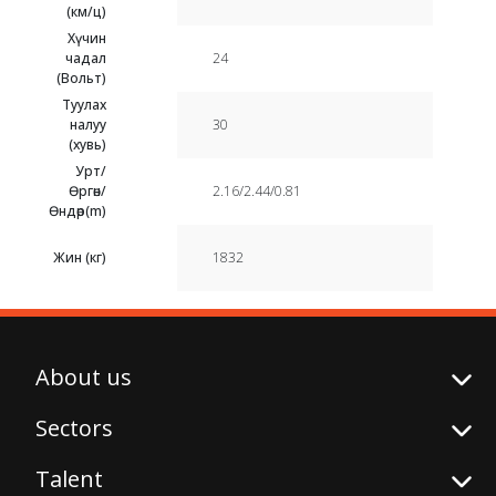
(км/ц)
Хүчин
чадал
24
(Вольт)
Туулах
налуу
30
(хувь)
Урт/
Өргөн/
2.16/2.44/0.81
Өндөр(m)
Жин (кг)
1832
About us
Sectors
Talent