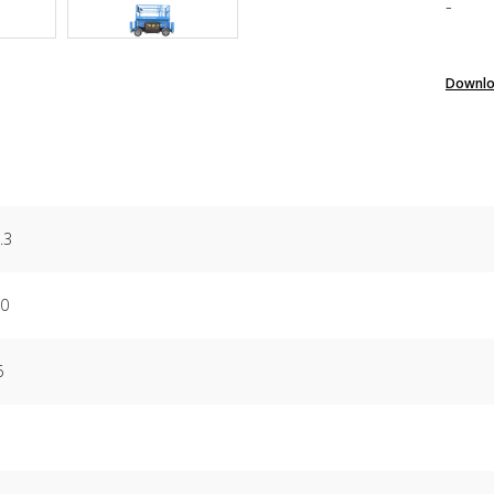
-
Downlo
.3
0
6