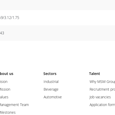
59/3.12/1.75
43
bout us
Sectors
Talent
ision
Industrial
Why MSM Grou
ission
Beverage
Recruitment pr
alues
Automotive
Job vacancies
anagement Team
Application for
ilestones