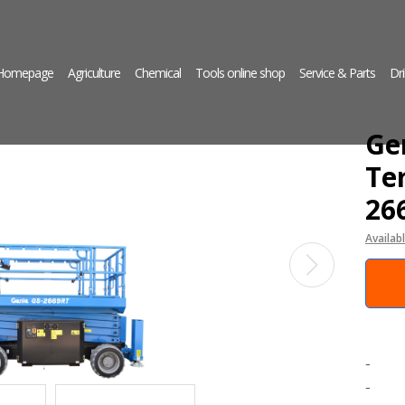
 Homepage
Agriculture
Chemical
Tools online shop
Service & Parts
Dri
Ge
Ter
26
Availab
-
-