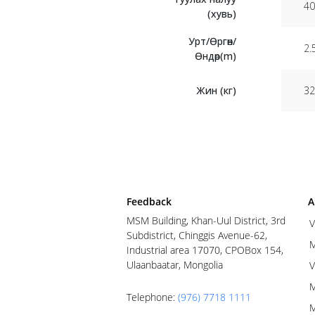
40
(хувь)
Урт/Өргөн/
2.
Өндөр(m)
Жин (кг)
32
Feedback
A
MSM Building, Khan-Uul District, 3rd
V
Subdistrict, Chinggis Avenue-62,
M
Industrial area 17070, CPOBox 154,
Ulaanbaatar, Mongolia
V
M
Telephone
:
(976) 7718 1111
M