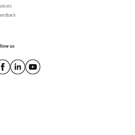
olicies
eedback
llow us