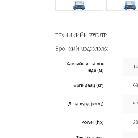
ТЕХНИКИЙН ҮЗҮҮЛЭЛТ:
Ерөнхий мэдээлэлs:
Хамгийн дээд өргөх
14
өндөр (м)
Өргөх даац (кг)
68
Дээд хурд (км/ц)
5.
Power (hp)
28
Туулах налуу