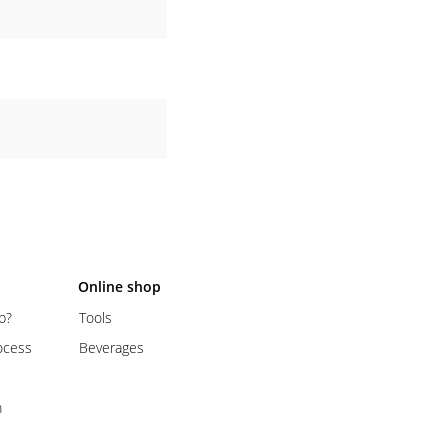
Online shop
p?
Tools
ocess
Beverages
m