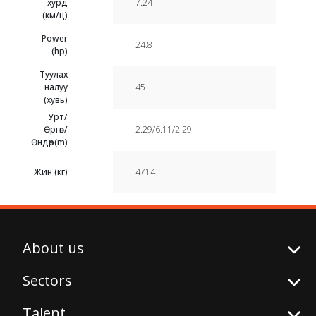
хурд
7.24
(км/ц)
Power
24.8
(hp)
Туулах
налуу
45
(хувь)
Урт/
Өргөн/
2.29/6.11/2.29
Өндөр(m)
Жин (кг)
4714
About us
Sectors
Talent