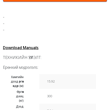
-
-
-
Download Manuals
ТЕХНИКИЙН ҮЗҮҮЛЭЛТ:
Ерөнхий мэдээлэлs:
Хамгийн
дээд өргөх
15.92
өндөр (м)
Өргөх
даац
300
(кг)
Дээд